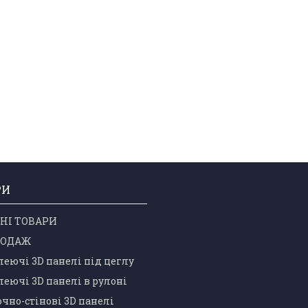
РИ
НІ ТОВАРИ
РОДАЖ
еючі 3D панелі під цеглу
еючі 3D панелі в рулоні
чно-стінові 3D панелі