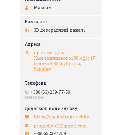
Максим
3D декоративні панелі
пр-кт Богдана
Хмельницького,156 ,офіс 17 ,
індекс 49000, Дніпро,
Україна
+380 (63) 239-77-59
Менеджер
https://choko.link/tochka
promshop11@gmail.com
+380632397759