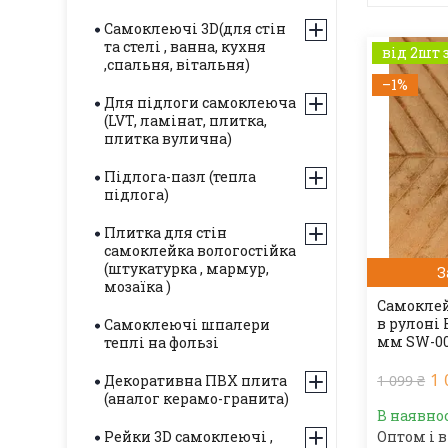
Самоклеючі 3D(для стін
та стелі , ванна, кухня
від 2шт 
,спальня, вітальня)
–1%
Для підлоги самоклеюча
(LVT, ламінат, плитка,
плитка вулична)
Підлога-пазл (тепла
підлога)
Плитка для стін
самоклейка вологостійка
(штукатурка , мармур,
З
мозаїка )
Самоклей
в рулоні
Самоклеючі шпалери
мм SW-00
теплі на фользі
1 
Декоративна ПВХ плита
1 099 ₴
(аналог керамо-гранита)
В наявно
Рейки 3D самоклеючі ,
Оптом і в