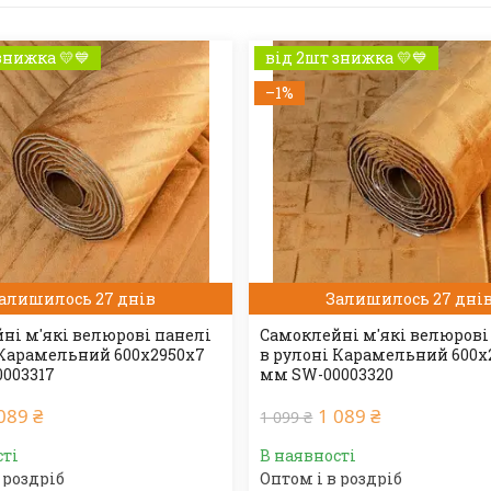
знижка 💛💙
від 2шт знижка 💛💙
–1%
алишилось 27 днів
Залишилось 27 дні
ні м'які велюрові панелі
Самоклейні м'які велюрові
 Карамельний 600х2950х7
в рулоні Карамельний 600х
003317
мм SW-00003320
089 ₴
1 089 ₴
1 099 ₴
сті
В наявності
 роздріб
Оптом і в роздріб