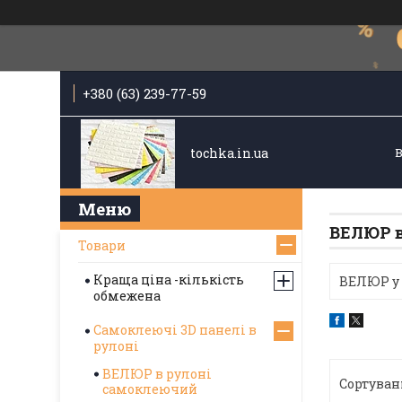
+380 (63) 239-77-59
tochka.in.ua
ВЕЛЮР в
Товари
Краща ціна -кількість
ВЕЛЮР у 
обмежена
Самоклеючі 3D панелі в
рулоні
ВЕЛЮР в рулоні
самоклеючий