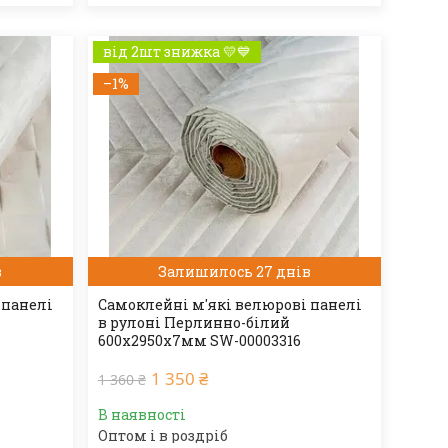
від 2шт знижка 💛💙
–1%
в
Залишилось 27 днів
 панелі
Самоклейні м'які велюрові панелі
в рулоні Перлинно-білий
600х2950х7мм SW-00003316
1 350 ₴
1 360 ₴
В наявності
Оптом і в роздріб