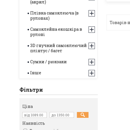
(акрил)
Плівка самоклеюча (в
рулонах)
Самоклейна екошкіра в
рулоні
3D гнучкий самоклеючий
плінтус / багет
Сумки / рюкзаки
Інше
Фільтри
Ціна
Наявність