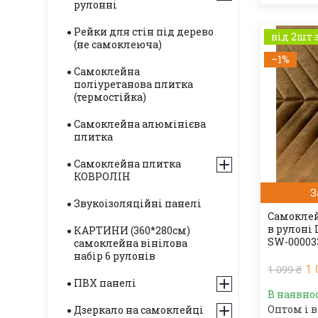
рулонні
Рейки для стін під дерево
від 2шт 
(не самоклеюча)
–1%
Самоклейна
поліуретанова плитка
(термостійка)
Самоклейна алюмінієва
плитка
Самоклейна плитка
КОВРОЛІН
З
Звукоізоляційні панелі
Самоклей
в рулоні
КАРТИНИ (360*280см)
SW-00003
самоклейна вінілова
набір 6 рулонів
1 
1 099 ₴
ПВХ панелі
В наявно
Оптом і в
Дзеркало на самоклейці