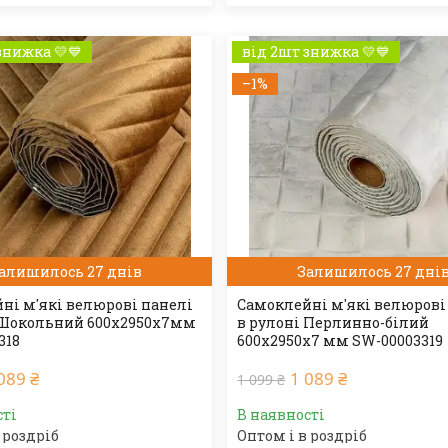
знижка 💛💙
від 2шт знижка 💛💙
–1%
алишилось 27 днів
Залишилось 27 дні
ні м'які велюрові панелі
Самоклейні м'які велюрові
 Шокольний 600х2950х7мм
в рулоні Перлинно-білий
318
600х2950х7 мм SW-00003319
089 ₴
1 089 ₴
1 099 ₴
сті
В наявності
 роздріб
Оптом і в роздріб