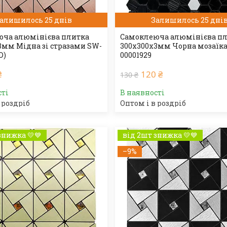
алишилось 25 днів
Залишилось 25 дні
ча алюмінієва плитка
Самоклеюча алюмінієва п
3мм Мідна зі стразами SW-
300х300х3мм Чорна мозаїка
D)
00001929
₴
120 ₴
130 ₴
сті
В наявності
 роздріб
Оптом і в роздріб
знижка 💛💙
від 2шт знижка 💛💙
–9%