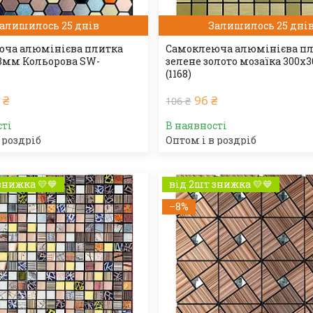
алишилось 25 днів
Залишилось 25 дні
ча алюмінієва плитка
Самоклеюча алюмінієва п
3мм Кольорова SW-
зелене золото мозаїка 300
(1168)
 ₴
96 ₴
106 ₴
сті
В наявності
 роздріб
Оптом і в роздріб
знижка 💛💙
від 2шт знижка 💛💙
–8%