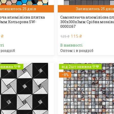
алишилось 25 днів
Залишилось 25 дні
ча алюмінієва плитка
Самоклеюча алюмінієва п
3мм Кольорова SW-
300х300х3мм Срібна мозаїк
00001167
 ₴
115 ₴
125 ₴
сті
В наявності
 роздріб
Оптом і в роздріб
знижка 💛💙
від 2шт знижка 💛💙
–8%