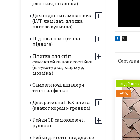
,спальня, вітальня)
Для підлоги самоклеюча
(LVT, ламінат, плитка,
плитка вулична)
Підлога-пазл (тепла
підлога)
Плитка для стін
самоклейка вологостійка
(штукатурка , мармур,
мозаїка )
від 2шт 
Самоклеючі шпалери
теплі на фользі
–9%
Декоративна ПВХ плита
(аналог керамо-гранита)
Рейки 3D самоклеючі ,
рулонні
Рейки для стін під дерево