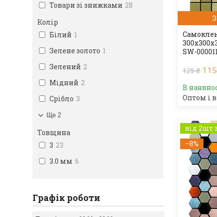
Товари зі знижками
28
З
Колір
Самоклею
Білий
1
300х300х
Зелене золото
1
SW-00001
Зелений
2
115
125 ₴
Мідний
2
В наявно
Оптом і в
Срібло
3
Ще 2
від 2шт 
Товщина
–8%
3
23
3.0 мм
6
Графік роботи