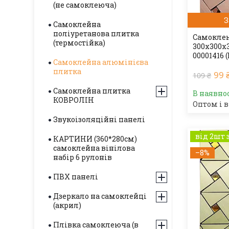
(не самоклеюча)
З
Самоклейна
поліуретанова плитка
Самоклею
(термостійка)
300х300х
00001416 (
Самоклейна алюмінієва
плитка
99 
109 ₴
Самоклейна плитка
В наявно
КОВРОЛІН
Оптом і в
Звукоізоляційні панелі
від 2шт 
КАРТИНИ (360*280см)
самоклейна вінілова
–8%
набір 6 рулонів
ПВХ панелі
Дзеркало на самоклейці
(акрил)
Плівка самоклеюча (в