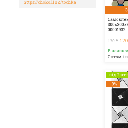
https://choko.link/tochka
З
Самоклею
300х300х
00001932
120
130 ₴
В наявно
Оптом і в
від 2шт 
–9%