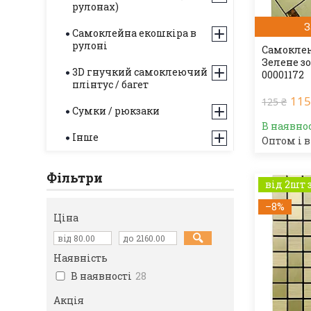
рулонах)
З
Самоклейна екошкіра в
рулоні
Самоклею
Зелене зо
3D гнучкий самоклеючий
00001172
плінтус / багет
115
125 ₴
Сумки / рюкзаки
В наявно
Інше
Оптом і в
Фільтри
від 2шт 
–8%
Ціна
Наявність
В наявності
28
Акція