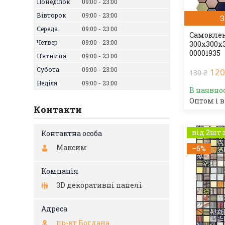
Понеділок
09:00
23:00
Вівторок
09:00
23:00
З
Середа
09:00
23:00
Самоклею
Четвер
09:00
23:00
300х300х
00001935
Пʼятниця
09:00
23:00
Субота
09:00
23:00
120
130 ₴
Неділя
09:00
23:00
В наявно
Оптом і в
Контакти
від 2шт 
Максим
–6%
3D декоративні панелі
пр-кт Богдана