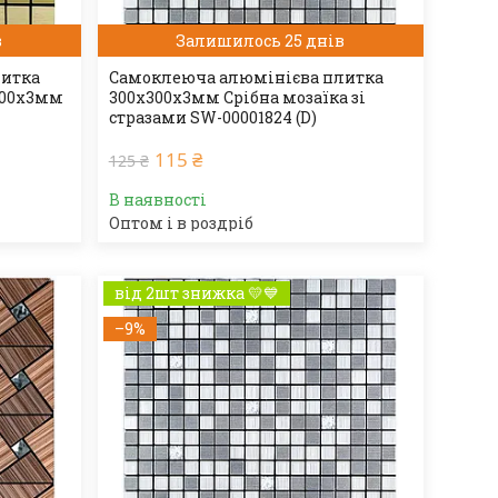
в
Залишилось 25 днів
литка
Самоклеюча алюмінієва плитка
х300х3мм
300х300х3мм Срібна мозаїка зі
стразами SW-00001824 (D)
115 ₴
125 ₴
В наявності
Оптом і в роздріб
від 2шт знижка 💛💙
–9%