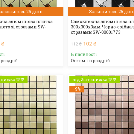
алишилось 25 днів
Залишилось 25 дні
ча алюмінієва плитка
Самоклеюча алюмінієва п
лото зі стразами SW-
300х300х3мм Чорно-срібна 
стразами SW-00001773
 ₴
102 ₴
112 ₴
сті
В наявності
 роздріб
Оптом і в роздріб
знижка 💛💙
від 2шт знижка 💛💙
–9%