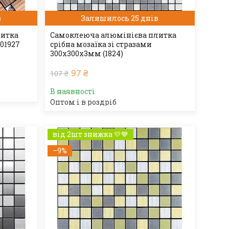
в
Залишилось 25 днів
литка
Самоклеюча алюмінієва плитка
01927
срібна мозаїка зі стразами
300х300х3мм (1824)
97 ₴
107 ₴
В наявності
Оптом і в роздріб
від 2шт знижка 💛💙
–9%