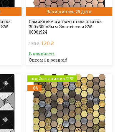
в
Залишилось 25 днів
литка
Самоклеюча алюмінієва плитка
 SW-
300х300х3мм Золоті соти SW-
00001924
120 ₴
130 ₴
В наявності
Оптом і в роздріб
від 2шт знижка 💛💙
–8%