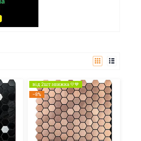
від 2шт знижка 💛💙
–8%