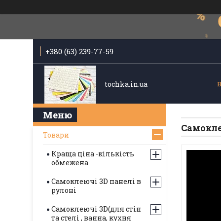
+380 (63) 239-77-59
tochka.in.ua
Самокле
Товари
Краща ціна -кількість
обмежена
Самоклеючі 3D панелі в
рулоні
Самоклеючі 3D(для стін
та стелі , ванна, кухня