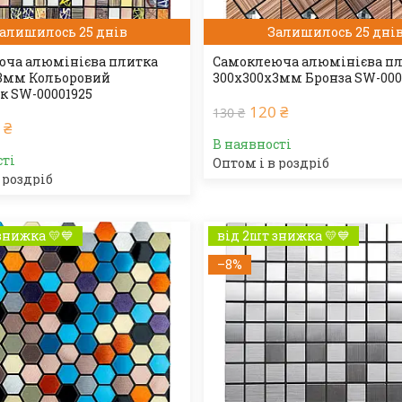
алишилось 25 днів
Залишилось 25 дні
ча алюмінієва плитка
Самоклеюча алюмінієва п
3мм Кольоровий
300х300х3мм Бронза SW-000
к SW-00001925
120 ₴
130 ₴
 ₴
В наявності
сті
Оптом і в роздріб
 роздріб
знижка 💛💙
від 2шт знижка 💛💙
–8%