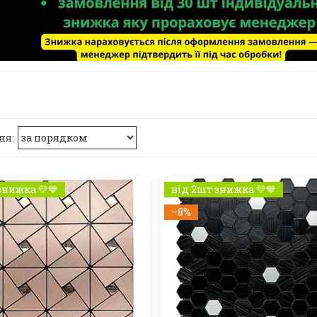
знижка 💛💙
від 2шт знижка 💛💙
–8%