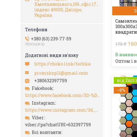
Хмельницького,156 ,офіс 17 ,
індекс 49000, Дніпро,
З
Україна
Самоклею
300х300х
квадрати
+380 (63) 239-77-59
160
170 ₴
Менеджер
В наявно
Оптом і в
https://choko.link/tochka
promshop11@gmail.com
від 2шт 
+380632397759
Fakebook
–8%
https://www.facebook.com/3D-%D0%A1%D0%B0%D0%BC%D0%BE%D0%BA%D0%BB%D0%B5%D1%8E%D1%89%D0%B8%D0%B5%D1%81%D1%8F-%D0%BF%D0%B0%D0%BD%D0%B5%D0%BB%D0%B8-105192438338002/?hc_ref=ARSwVxHl9TuSFoL0VKiZ0Dwnd_OiZckAuyN8sRyLP0QAfVGoJlU0cLTH7MJ-cNc9hTY&ref=nf_target
Instagram
https://www.instagram.com/3d_paneli_ukr/
Viber
viber://pa?chatURI=632397759
Всі контакти