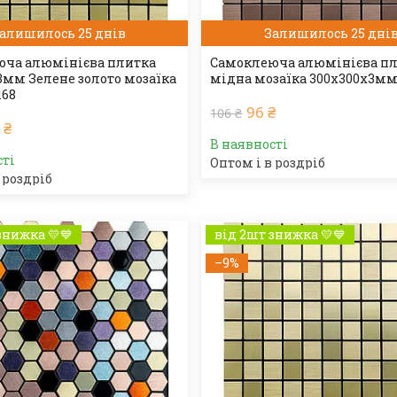
алишилось 25 днів
Залишилось 25 дні
ча алюмінієва плитка
Самоклеюча алюмінієва п
3мм Зелене золото мозаїка
мідна мозаїка 300х300х3мм 
168
96 ₴
106 ₴
 ₴
В наявності
сті
Оптом і в роздріб
 роздріб
знижка 💛💙
від 2шт знижка 💛💙
–9%