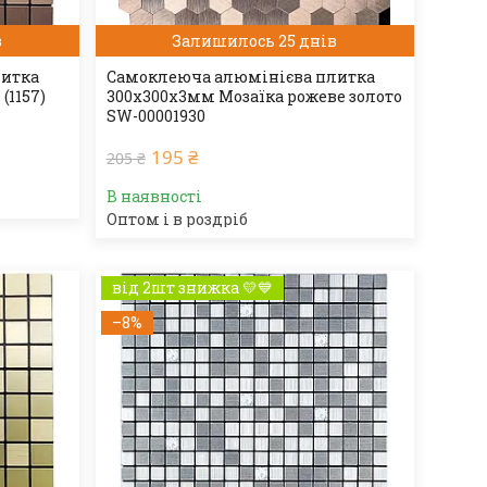
в
Залишилось 25 днів
литка
Самоклеюча алюмінієва плитка
(1157)
300х300х3мм Мозаїка рожеве золото
SW-00001930
195 ₴
205 ₴
В наявності
Оптом і в роздріб
від 2шт знижка 💛💙
–8%