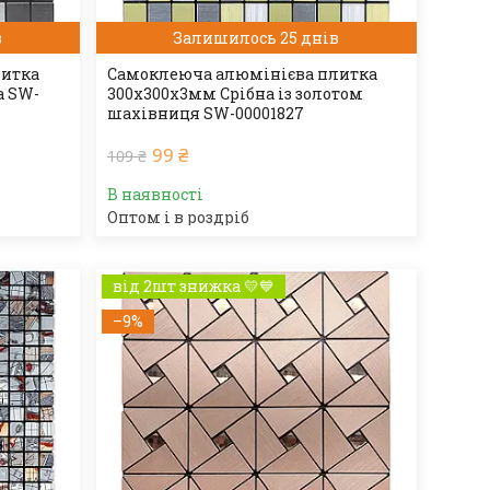
в
Залишилось 25 днів
литка
Самоклеюча алюмінієва плитка
а SW-
300х300х3мм Срібна із золотом
шахівниця SW-00001827
99 ₴
109 ₴
В наявності
Оптом і в роздріб
від 2шт знижка 💛💙
–9%