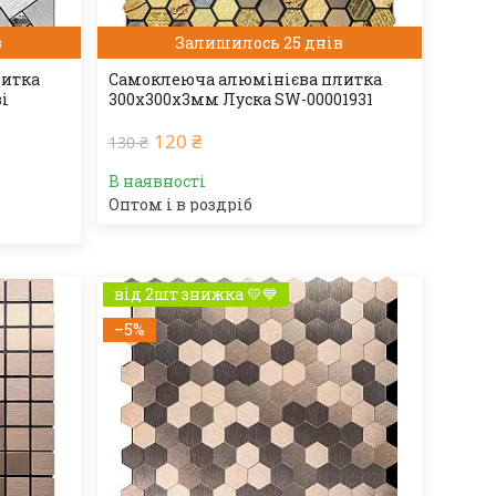
в
Залишилось 25 днів
литка
Самоклеюча алюмінієва плитка
зі
300х300х3мм Луска SW-00001931
120 ₴
130 ₴
В наявності
Оптом і в роздріб
від 2шт знижка 💛💙
–5%