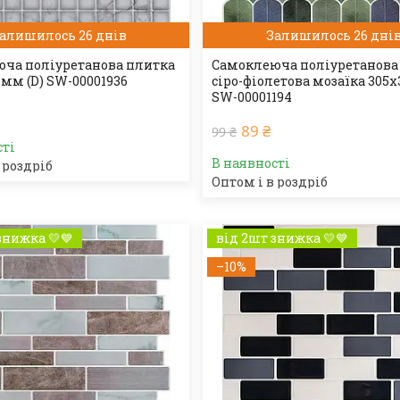
алишилось 26 днів
Залишилось 26 дні
ча поліуретанова плитка
Самоклеюча поліуретанова
1мм (D) SW-00001936
сіро-фіолетова мозаїка 305
SW-00001194
89 ₴
99 ₴
сті
В наявності
 роздріб
Оптом і в роздріб
знижка 💛💙
від 2шт знижка 💛💙
–10%