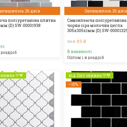
алишилось 26 днів
Залишилось 26 дні
ча поліуретанова плитка
Самоклеюча поліуретанова
1мм (D) SW-00001938
чорна сіра молочна цегла
305х305х1мм (D) SW-0000132
89 ₴
99 ₴
сті
В наявності
 роздріб
Оптом і в роздріб
знижка 💛💙
від 2шт знижка 💛💙
–10%