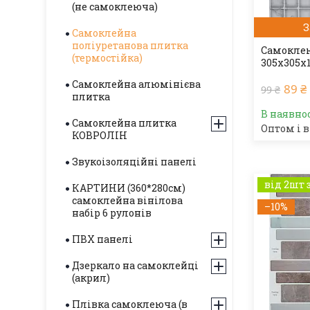
(не самоклеюча)
З
Самоклейна
поліуретанова плитка
Самоклею
(термостійка)
305х305х
Самоклейна алюмінієва
89 ₴
99 ₴
плитка
В наявно
Самоклейна плитка
Оптом і в
КОВРОЛІН
Звукоізоляційні панелі
від 2шт 
КАРТИНИ (360*280см)
самоклейна вінілова
–10%
набір 6 рулонів
ПВХ панелі
Дзеркало на самоклейці
(акрил)
Плівка самоклеюча (в