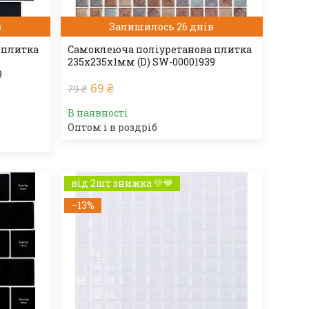
в
Залишилось 26 днів
 плитка
Самоклеюча поліуретанова плитка
235х235х1мм (D) SW-00001939
9
69 ₴
79 ₴
В наявності
Оптом і в роздріб
від 2шт знижка 💛💙
–13%