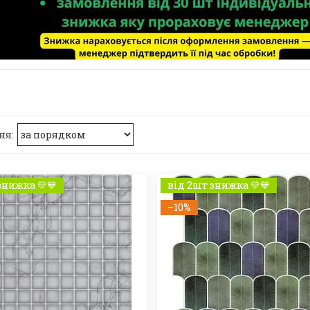
знижка 💛💙
від 2шт знижка 💛💙
–10%