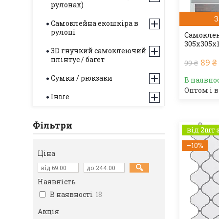
рулонах)
З
Самоклейна екошкіра в
рулоні
Самоклею
305х305х
3D гнучкий самоклеючий
плінтус / багет
89 ₴
99 ₴
Сумки / рюкзаки
В наявно
Оптом і в
Інше
Фільтри
від 2шт 
–10%
Ціна
Наявність
В наявності
18
Акція