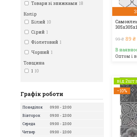
Товари зі знижками
18
З
Колір
Самоклею
Білий
10
305х305х
Сірий
1
89 ₴
99 ₴
Фіолетовий
1
В наявно
Чорний
1
Оптом і в
Товщина
1
10
від 2шт 
–10%
Графік роботи
Понеділок
09:00
23:00
Вівторок
09:00
23:00
Середа
09:00
23:00
Четвер
09:00
23:00