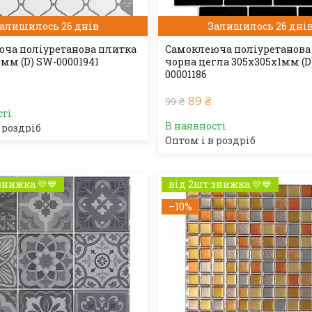
алишилось 26 днів
Залишилось 26 дні
ча поліуретанова плитка
Самоклеюча поліуретанова
1мм (D) SW-00001941
чорна цегла 305х305х1мм (D
00001186
89 ₴
99 ₴
сті
В наявності
 роздріб
Оптом і в роздріб
знижка 💛💙
від 2шт знижка 💛💙
–10%