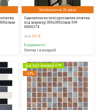
в
Залишилось 26 днів
 плитка
Самоклеюча поліуретанова плитка
х305х1мм
під мармур 305х305х1мм SW-
00001174
89 ₴
99 ₴
В наявності
Оптом і в роздріб
від 2шт знижка 💛💙
–13%