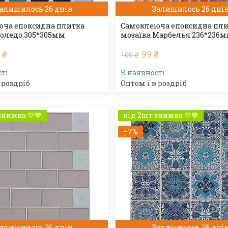
алишилось 26 днів
Залишилось 26 дні
ча епоксидна плитка
Самоклеюча епоксидна пл
Толедо 305*305мм
мозаїка Марбелья 236*236
 ₴
99 ₴
109 ₴
сті
В наявності
 роздріб
Оптом і в роздріб
знижка 💛💙
від 2шт знижка 💛💙
–7%
алишилось 26 днів
Залишилось 26 дні