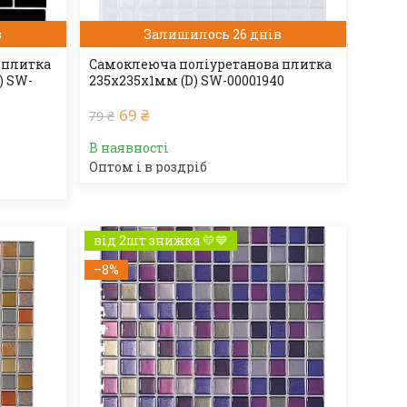
в
Залишилось 26 днів
 плитка
Самоклеюча поліуретанова плитка
) SW-
235х235х1мм (D) SW-00001940
69 ₴
79 ₴
В наявності
Оптом і в роздріб
від 2шт знижка 💛💙
–8%