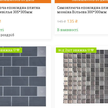
ча епоксидна плитка
Самоклеюча епоксидна пл
Севілья 305*305мм
мозаїка Вільєна 300*300мм
₴
135 ₴
145 ₴
сті
В наявності
 роздріб
знижка 💛💙
від 2шт знижка 💛💙