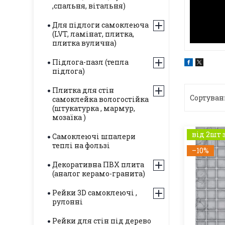
,спальня, вітальня)
Для підлоги самоклеюча
(LVT, ламінат, плитка,
плитка вулична)
Підлога-пазл (тепла
підлога)
Плитка для стін
самоклейка вологостійка
(штукатурка , мармур,
мозаїка )
від 2шт 
Самоклеючі шпалери
теплі на фользі
–10%
Декоративна ПВХ плита
(аналог керамо-гранита)
Рейки 3D самоклеючі ,
рулонні
Рейки для стін під дерево