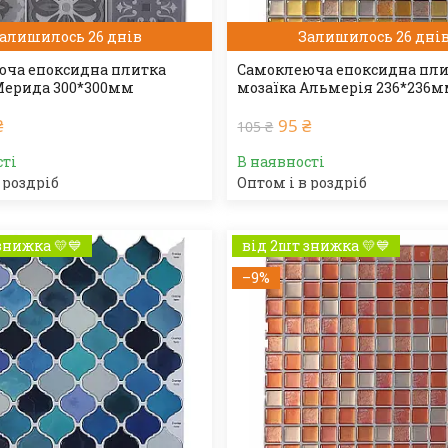
алишилось 26 днів
Залишилось 26 дні
ча епоксидна плитка
Самоклеюча епоксидна пл
Мерида 300*300мм
мозаїка Альмерія 236*236
₴
95 ₴
105 ₴
сті
В наявності
 роздріб
Оптом і в роздріб
знижка 💛💙
від 2шт знижка 💛💙
–9%