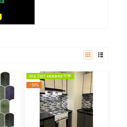
від 2шт знижка 💛💙
–10%