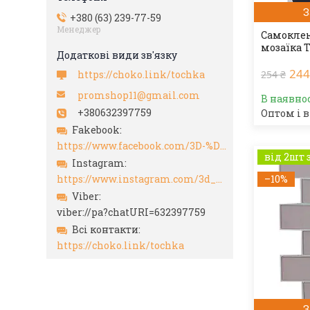
З
+380 (63) 239-77-59
Менеджер
Самоклею
мозаїка 
244
https://choko.link/tochka
254 ₴
promshop11@gmail.com
В наявно
+380632397759
Оптом і в
Fakebook
https://www.facebook.com/3D-%D0%A1%D0%B0%D0%BC%D0%BE%D0%BA%D0%BB%D0%B5%D1%8E%D1%89%D0%B8%D0%B5%D1%81%D1%8F-%D0%BF%D0%B0%D0%BD%D0%B5%D0%BB%D0%B8-105192438338002/?hc_ref=ARSwVxHl9TuSFoL0VKiZ0Dwnd_OiZckAuyN8sRyLP0QAfVGoJlU0cLTH7MJ-cNc9hTY&ref=nf_target
від 2шт 
Instagram
–10%
https://www.instagram.com/3d_paneli_ukr/
Viber
viber://pa?chatURI=632397759
Всі контакти
https://choko.link/tochka
З