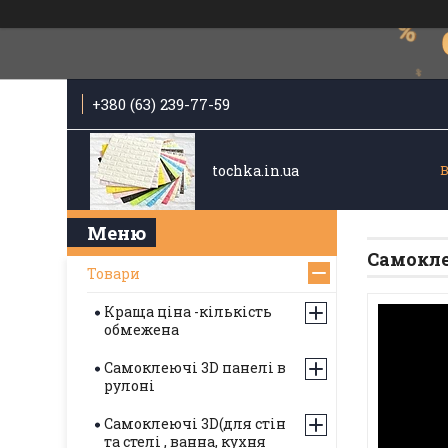
+380 (63) 239-77-59
tochka.in.ua
Самокле
Товари
Краща ціна -кількість
обмежена
Самоклеючі 3D панелі в
рулоні
Самоклеючі 3D(для стін
та стелі , ванна, кухня