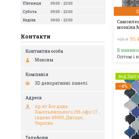
Пʼятниця
09:00
23:00
З
Субота
09:00
23:00
Неділя
09:00
23:00
Самоклею
мозаїка 
Контакти
95 
105 ₴
В наявно
Оптом і в
Максим
від 2шт 
3D декоративні панелі
–4%
пр-кт Богдана
Хмельницького,156 ,офіс 17 ,
індекс 49000, Дніпро,
Україна