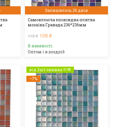
в
Залишилось 26 днів
итка
Самоклеюча епоксидна плитка
мм
мозаїка Гранада 236*236мм
108 ₴
118 ₴
В наявності
Оптом і в роздріб
від 2шт знижка 💛💙
–7%