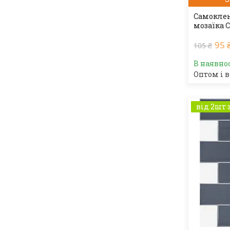
Самоклею
мозаїка 
95 
105 ₴
В наявно
Оптом і в
від 2шт 