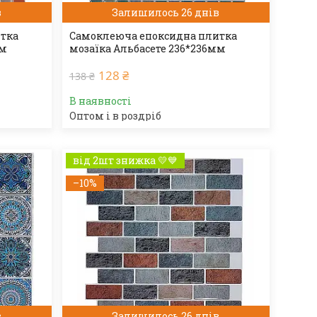
в
Залишилось 26 днів
итка
Самоклеюча епоксидна плитка
мм
мозаїка Альбасете 236*236мм
128 ₴
138 ₴
В наявності
Оптом і в роздріб
від 2шт знижка 💛💙
–10%
в
Залишилось 26 днів