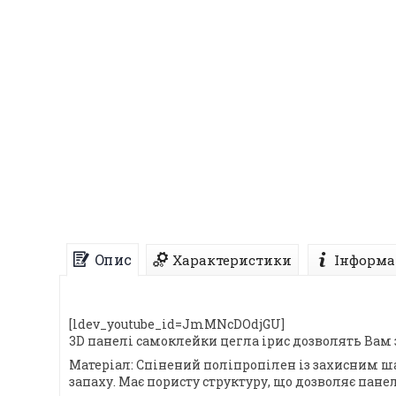
Опис
Характеристики
Інформа
[ldev_youtube_id=JmMNcDOdjGU]
3D панелі самоклейки цегла ірис дозволять Вам 
Матеріал: Спінений поліпропілен із захисним ш
запаху. Має пористу структуру, що дозволяє пане