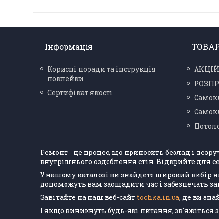
Інформація
ТОВА
Корисні поради та інструкція
АКЦІЙ
поклейки
РОЗП
Сертифікат якості
Самокл
Самокл
Потоло
Ремонт - це процес, що приносить безлад і незр
внутрішнього оздоблення стін. Відкрийте для се
У нашому каталозі ви знайдете широкий вибір я
допоможуть вам заощадити час і забезпечать з
Завітайте на наш веб-сайт
tochka.in.ua
, де ви зн
І якщо виникнуть будь-які питання, зв'яжіться