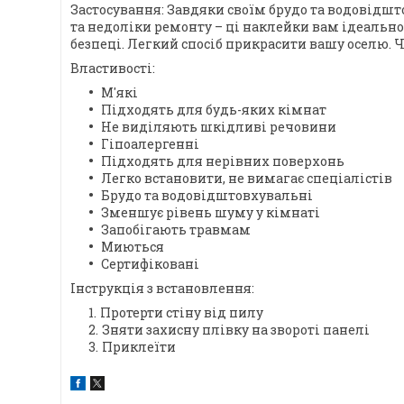
Застосування: Завдяки своїм брудо та водовідшт
та недоліки ремонту – ці наклейки вам ідеально 
безпеці. Легкий спосіб прикрасити вашу оселю. Чи
Властивості:
М'які
Підходять для будь-яких кімнат
Не виділяють шкідливі речовини
Гіпоалергенні
Підходять для нерівних поверхонь
Легко встановити, не вимагає спеціалістів
Брудо та водовідштовхувальні
Зменшує рівень шуму у кімнаті
Запобігають травмам
Миються
Сертифіковані
​Інструкція з встановлення:
Протерти стіну від пилу
Зняти захисну плівку на звороті панелі
Приклеїти