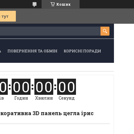
Кошик
А
ПОВЕРНЕННЯ ТА ОБМІН
КОРИСНІ ПОРАДИ
0
0
0
0
0
0
0
ів
Годин
Хвилин
Секунд
коративна 3D панель цегла ірис