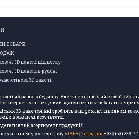
РИ
НІ ТОВАРИ
РОДАЖ
еючі 3D панелі під цеглу
еючі 3D панелі в рулоні
чно-стінові 3D панелі
учності до вашого будинку. Але тепер є простий спосіб вир
бе інтернет-магазин, який здатен вирішити багато неприєм
кісних 3D панелей, які зроблять ваш ремонт швидким та е
авжди вражаючі результати.
айдете повний асортимент продукції.
 з нами за номером телефону
VIBER
|
Telegram
+380 (63) 239-77