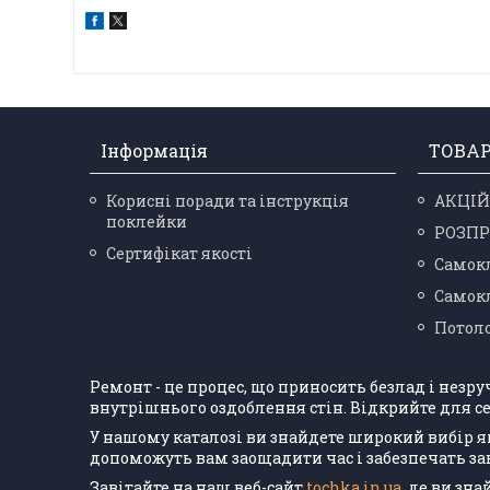
Інформація
ТОВА
Корисні поради та інструкція
АКЦІЙ
поклейки
РОЗП
Сертифікат якості
Самокл
Самокл
Потоло
Ремонт - це процес, що приносить безлад і незр
внутрішнього оздоблення стін. Відкрийте для се
У нашому каталозі ви знайдете широкий вибір я
допоможуть вам заощадити час і забезпечать з
Завітайте на наш веб-сайт
tochka.in.ua
, де ви зн