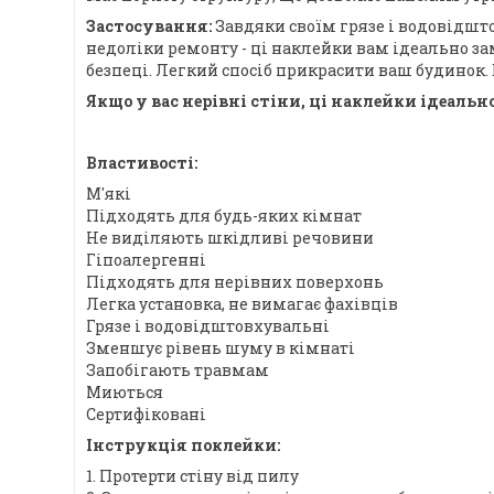
Застосування:
Завдяки своїм грязе і водовідшто
недоліки ремонту - ці наклейки вам ідеально зам
безпеці. Легкий спосіб прикрасити ваш будинок. Б
Якщо у вас нерівні стіни, ці наклейки ідеаль
Властивості:
М'які
Підходять для будь-яких кімнат
Не виділяють шкідливі речовини
Гіпоалергенні
Підходять для нерівних поверхонь
Легка установка, не вимагає фахівців
Грязе і водовідштовхувальні
Зменшує рівень шуму в кімнаті
Запобігають травмам
Миються
Сертифіковані
Інструкція поклейки:
1. Протерти стіну від пилу