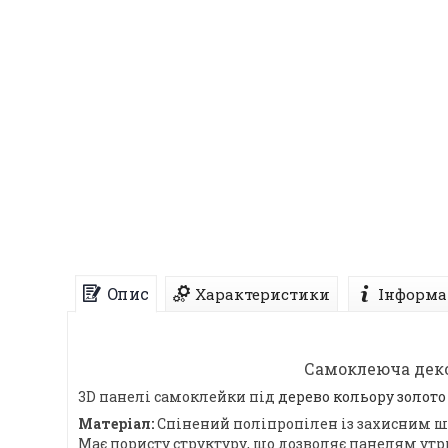
Опис
Характеристики
Інформа
Самоклеюча деко
3D панелі самоклейки під
дерево кольору золото
Матеріал:
Спінений поліпропілен із захисним ша
Має пористу структуру, що дозволяє панелям утри