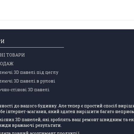
РИ
НІ ТОВАРИ
РОДАЖ
еючі 3D панелі під цеглу
еючі 3D панелі в рулоні
чно-стінові 3D панелі
учності до вашого будинку. Але тепер є простий спосіб вир
бе інтернет-магазин, який здатен вирішити багато неприєм
кісних 3D панелей, які зроблять ваш ремонт швидким та е
авжди вражаючі результати.
айдете повний асортимент продукції.