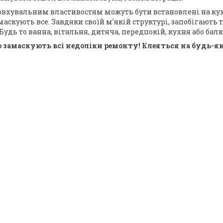
вхувальним властивостям можуть бути встановлені на кухні 
аскують все. Завдяки своїй м'якій структурі, запобігають 
удь то ванна, вітальня, дитяча, передпокій, кухня або балк
но замаскують всі недоліки ремонту! Клеяться на будь-я