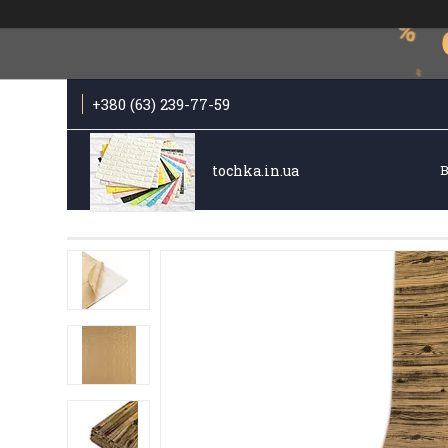
+380 (63) 239-77-59
tochka.in.ua