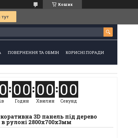
Кошик
А
ПОВЕРНЕННЯ ТА ОБМІН
КОРИСНІ ПОРАДИ
0
0
0
0
0
0
0
ів
Годин
Хвилин
Секунд
коративна 3D панель під дерево
 в рулоні 2800x700x3мм