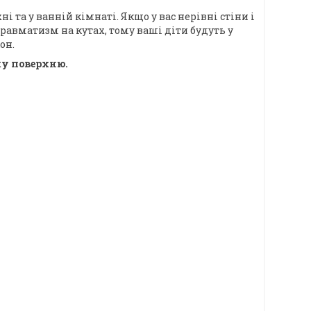
та у ванній кімнаті. Якщо у вас нерівні стіни і
травматизм на кутах, тому ваші діти будуть у
он.
ку поверхню.