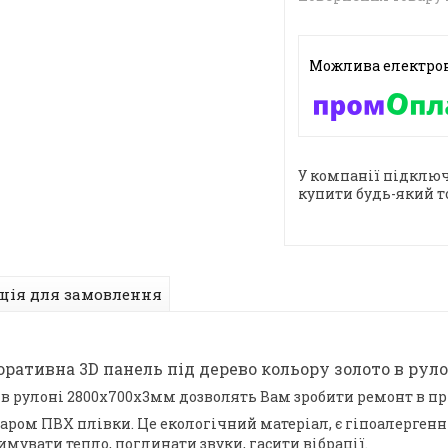
У компанії підключ
купити будь-який т
ція для замовлення
ративна 3D панель під дерево кольору золото в рул
в рулоні 2800x700x3мм
дозволять Вам зробити ремонт в пр
ром ПВХ плівки. Це екологічний матеріал, є гіпоалергенни
мувати тепло, поглинати звуки, гасити вібрації.