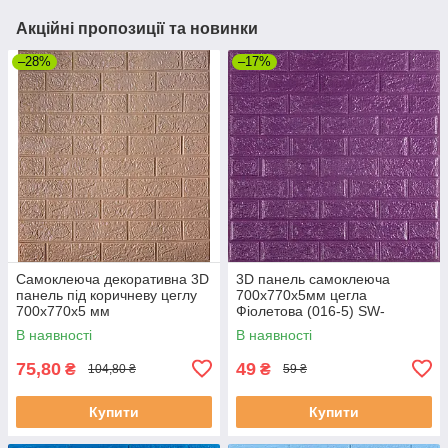
Акційні пропозиції та новинки
–28%
–17%
Самоклеюча декоративна 3D
3D панель самоклеюча
панель під коричневу цеглу
700х770х5мм цегла
700x770x5 мм
Фіолетова (016-5) SW-
00000150
В наявності
В наявності
75,80
49
₴
₴
104,80 ₴
59 ₴
Купити
Купити