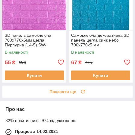
3D панель самоклеюча
Самоклеюча декоративна 3D
700х770х5мм цегла
панель цегла синє небо
Пурпурна (14-5) SW-
700x770x5 мм
00001334
В наявності
В наявності
55
67
₴
₴
65 ₴
77 ₴
Купити
Купити
Показати ще
Про нас
82% позитивних з 974 відгуків за рік
Працює з 14.02.2021