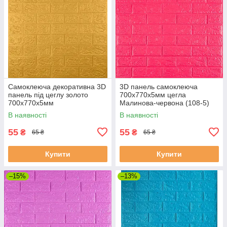
Самоклеюча декоративна 3D
3D панель самоклеюча
панель під цеглу золото
700х770х5мм цегла
700x770x5мм
Малинова-червона (108-5)
SW-00001364
В наявності
В наявності
55
55
₴
₴
65 ₴
65 ₴
Купити
Купити
–15%
–13%