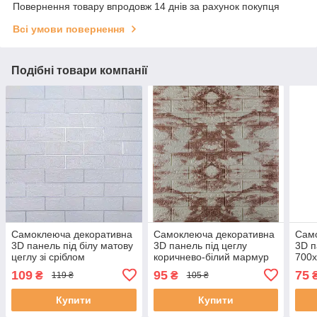
Повернення товару впродовж 14 днів за рахунок покупця
Всі умови повернення
Подібні товари компанії
Самоклеюча декоративна
Самоклеюча декоративна
Сам
3D панель під білу матову
3D панель під цеглу
3D п
цеглу зі сріблом
коричнево-білий мармур
700
700x770x3 мм
700x770x5мм (096-5)
109
95
75
₴
₴
119 ₴
105 ₴
Купити
Купити