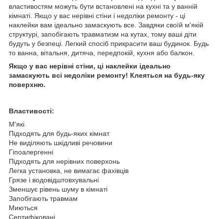
властивостям можуть бути встановлені на кухні та у ванній
кімнаті. Якщо у вас нерівні стіни і недоліки ремонту - ці
наклейки вам ідеально замаскують все. Завдяки своїй м'якій
структурі, запобігають травматизм на кутах, тому ваші діти
будуть у безпеці. Легкий спосіб прикрасити ваш будинок. Будь
то ванна, вітальня, дитяча, передпокій, кухня або балкон.
Якщо у вас нерівні стіни, ці наклейки ідеально
замаскують всі недоліки ремонту! Клеяться на будь-яку
поверхню.
Властивості:
М'які
Підходять для будь-яких кімнат
Не виділяють шкідливі речовини
Гіпоалергенні
Підходять для нерівних поверхонь
Легка установка, не вимагає фахівців
Грязе і водовідштовхувальні
Зменшує рівень шуму в кімнаті
Запобігають травмам
Миються
Сертифіковані