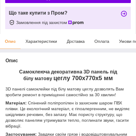
Що таке купити з Пром?
Замовлення під захистом
Опис
Характеристики
Доставка
Оплата
Умови п
Опис
Самоклеюча декоративна 3D панель під
цеглу 700x770x5 мм
білу матову
3D панелі самоклейки під білу
матову
цеглу дозволять Вам
зробити ремонт в приміщенні самостійно за 30 хвилин!
Матеріал:
Спінений поліпропілен із захисним шаром ПВХ
плівки. Це екологічний матеріал, є гіпоалергенним, не виділяє
шкідливих речовин, без запаху. Має пористу структуру, що
дозволяє панелям утримувати тепло, поглинати звуки, гасити
вібрації.
Застосування:
Завдяки своїм грязе і водовідштовхувальним