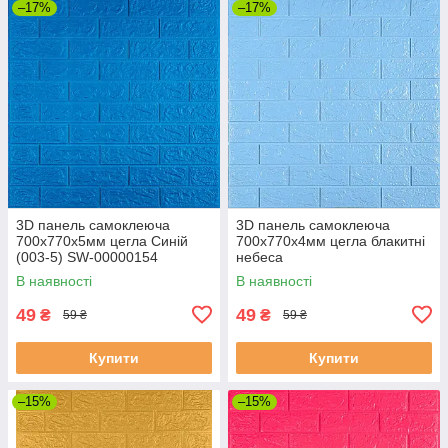
–17%
–17%
3D панель самоклеюча
3D панель самоклеюча
700х770х5мм цегла Синій
700х770х4мм цегла блакитні
(003-5) SW-00000154
небеса
В наявності
В наявності
49
49
₴
₴
59 ₴
59 ₴
Купити
Купити
–15%
–15%