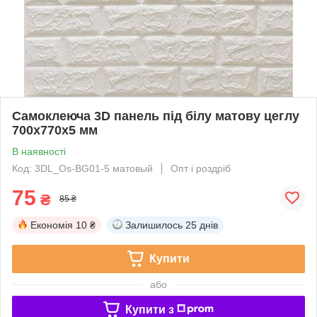
Самоклеюча 3D панель під білу матову цеглу
700x770x5 мм
В наявності
Код: 3DL_Os-BG01-5 матовый
Опт і роздріб
75
₴
85 ₴
Економія
10 ₴
Залишилось
25 днів
Купити
або
Купити з