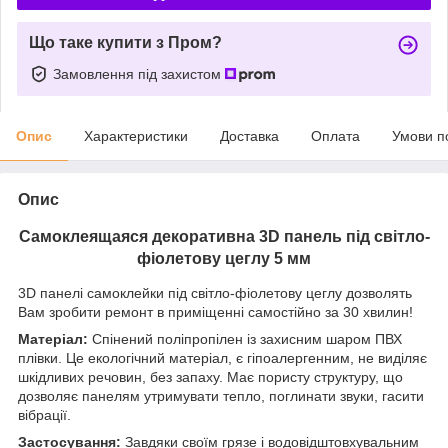
Що таке купити з Пром?
Замовлення під захистом
Опис
Характеристики
Доставка
Оплата
Умови п
Опис
Самоклеящаяся декоративна 3D панель під
світло-
фіолетову
цеглу 5 мм
3D панелі самоклейки під
світло-фіолетову
цеглу дозволять
Вам зробити ремонт в приміщенні самостійно за 30 хвилин!
Матеріал:
Спінений поліпропілен із захисним шаром ПВХ
плівки. Це екологічний матеріал, є гіпоалергенним, не виділяє
шкідливих речовин, без запаху. Має пористу структуру, що
дозволяє панелям утримувати тепло, поглинати звуки, гасити
вібрації.
Застосування:
Завдяки своїм грязе і водовідштовхувальним