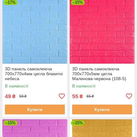
–17%
–15%
3D панель самоклеюча
3D панель самоклеюча
700х770х4мм цегла блакитні
700х770х5мм цегла
небеса
Малинова-червона (108-5)
SW-00001364
В наявності
В наявності
49
55
₴
₴
59 ₴
65 ₴
Купити
Купити
–15%
–15%