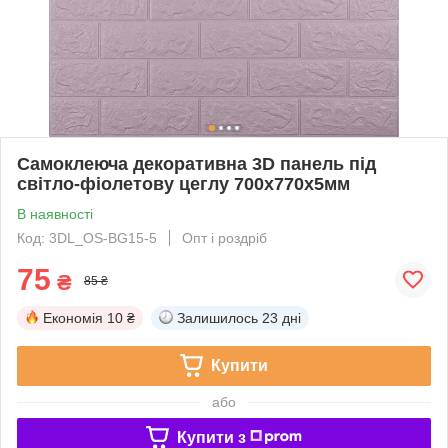
Самоклеюча декоративна 3D панель під
світло-фіолетову цеглу 700x770x5мм
В наявності
Код: 3DL_OS-BG15-5
Опт і роздріб
75
₴
85 ₴
Економія
10 ₴
Залишилось
23 дні
Купити
або
Купити з