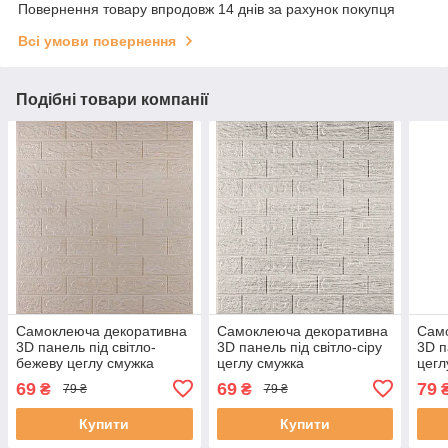
Повернення товару впродовж 14 днів за рахунок покупця
Всі умови повернення
Подібні товари компанії
Самоклеюча декоративна
Самоклеюча декоративна
Сам
3D панель під світло-
3D панель під світло-сіру
3D п
бежеву цеглу смужка
цеглу смужка
цегл
700x770x3мм (331-3)
700x770x3мм (330-3)
69
69
79
₴
₴
79 ₴
79 ₴
Купити
Купити