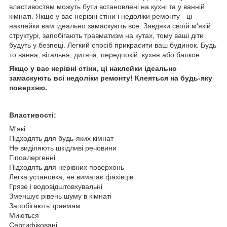
властивостям можуть бути встановлені на кухні та у ванній
кімнаті. Якщо у вас нерівні стіни і недоліки ремонту - ці
наклейки вам ідеально замаскують все. Завдяки своїй м'якій
структурі, запобігають травматизм на кутах, тому ваші діти
будуть у безпеці. Легкий спосіб прикрасити ваш будинок. Будь
то ванна, вітальня, дитяча, передпокій, кухня або балкон.
Якщо у вас нерівні стіни, ці наклейки ідеально
замаскують всі недоліки ремонту! Клеяться на будь-яку
поверхню.
Властивості:
М'які
Підходять для будь-яких кімнат
Не виділяють шкідливі речовини
Гіпоалергенні
Підходять для нерівних поверхонь
Легка установка, не вимагає фахівців
Грязе і водовідштовхувальні
Зменшує рівень шуму в кімнаті
Запобігають травмам
Миються
Сертифіковані