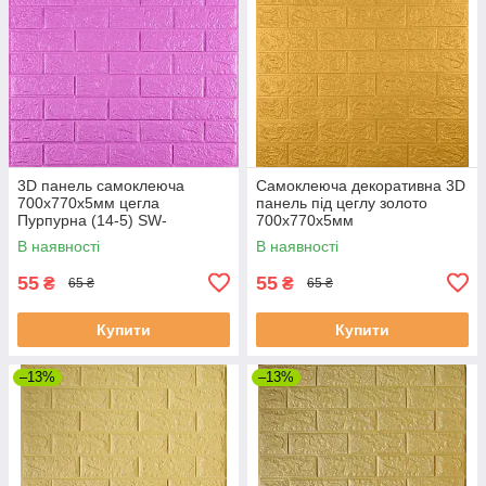
3D панель самоклеюча
Самоклеюча декоративна 3D
700х770х5мм цегла
панель під цеглу золото
Пурпурна (14-5) SW-
700x770x5мм
00001334
В наявності
В наявності
55
55
₴
₴
65 ₴
65 ₴
Купити
Купити
–13%
–13%