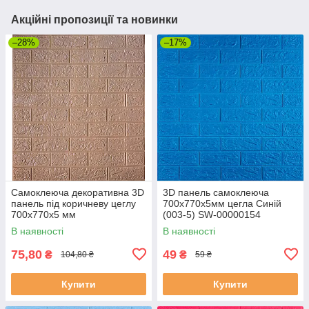
Акційні пропозиції та новинки
–28%
–17%
Самоклеюча декоративна 3D
3D панель самоклеюча
панель під коричневу цеглу
700х770х5мм цегла Синій
700x770x5 мм
(003-5) SW-00000154
В наявності
В наявності
75,80
49
₴
₴
104,80 ₴
59 ₴
Купити
Купити