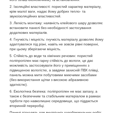
Ізоляційні властивості: пористий характер матеріалу,
крім малої ваги, надає йому добрих тепло- та
звукоізоляційних властивостей.
Легкість монтажу: наявність клейового шару дозволяє
встановити панелі без необхідності застосування
додаткових матеріалів.
Гнучкість і міцність: гнучкість матеріалу дозволяє йому
адаптуватися під різні, навіть не зовсім рівні поверхні,
при цьому зберігаючи міцність.
Стійкість до води та хімічних речовин: пористий
поліпропілен має гарну стійкість до вологи, це дає
можливість застосовувати його у приміщеннях з
підвищеною вологістю, а завдяки захисній ПВХ плівці,
панель можна мити побутовими миючими засобами
(без використання щітки з високою абразивною
здатністю).
Екологічна безпека: поліпропілен не має запаху, а
також є безпечним та стабільним матеріалом в рамках
турботи про навколишнє середовище, що піддається
вторинній переробці.
Панелі підходять для внутрішніх оздоблювальних робіт: