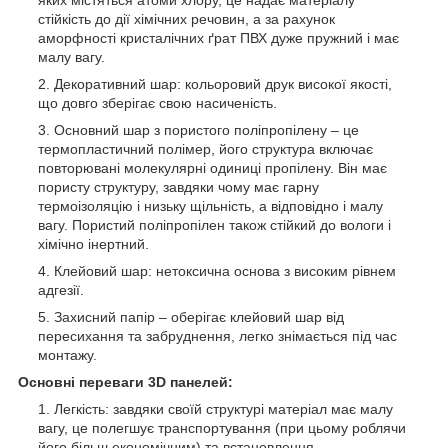
стійкість до дії хімічних речовин, а за рахунок
аморфності кристалічних ґрат ПВХ дуже пружний і має
малу вагу.
Декоративний шар: кольоровий друк високої якості,
що довго зберігає свою насиченість.
Основний шар з пористого поліпропілену – це
термопластичний полімер, його структура включає
повторювані молекулярні одиниці пропілену. Він має
пористу структуру, завдяки чому має гарну
термоізоляцію і низьку щільність, а відповідно і малу
вагу. Пористий поліпропілен також стійкий до вологи і
хімічно інертний.
Клейовий шар: нетоксична основа з високим рівнем
адгезії.
Захисний папір – оберігає клейовий шар від
пересихання та забруднення, легко знімається під час
монтажу.
Основні переваги 3D панелей:
Легкість: завдяки своїй структурі матеріал має малу
вагу, це полегшує транспортування (при цьому роблячи
його більш економічним) та встановлення.