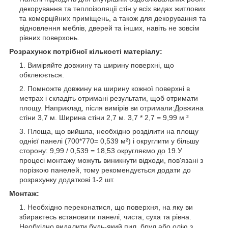
декорування та теплоізоляції стін у всіх видах житлових
та комерційних приміщень, а також для декорування та
відновлення меблів, дверей та інших, навіть не зовсім
рівних поверхонь.
Розрахунок потрібної кількості матеріалу:
Виміряйте довжину та ширину поверхні, що
обклеюється.
Помножте довжину на ширину кожної поверхні в
метрах і складіть отримані результати, щоб отримати
площу. Наприклад, після вимірів ви отримали:Довжина
стіни 3,7 м. Ширина стіни 2,7 м. 3,7 * 2,7 = 9,99 м ²
Площа, що вийшла, необхідно розділити на площу
однієї панелі (700*770= 0,539 м²) і округлити у більшу
сторону: 9,99 / 0,539 = 18,53 округляємо до 19.У
процесі монтажу можуть виникнути відходи, пов'язані з
порізкою панелей, тому рекомендується додати до
розрахунку додаткові 1-2 шт.
Монтаж:
Необхідно переконатися, що поверхня, на яку ви
збираєтесь встановити панелі, чиста, суха та рівна.
Необхідно видалити будь-який пил, бруд або олію з