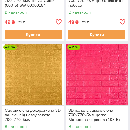
700х770х5мм цегла Синій
700х770х4мм цегла блакитні
(003-5) SW-00000154
небеса
В наявності
В наявності
49
49
₴
₴
59 ₴
59 ₴
Купити
Купити
–15%
–15%
Самоклеюча декоративна 3D
3D панель самоклеюча
панель під цеглу золото
700х770х5мм цегла
700x770x5мм
Малинова-червона (108-5)
SW-00001364
В наявності
В наявності