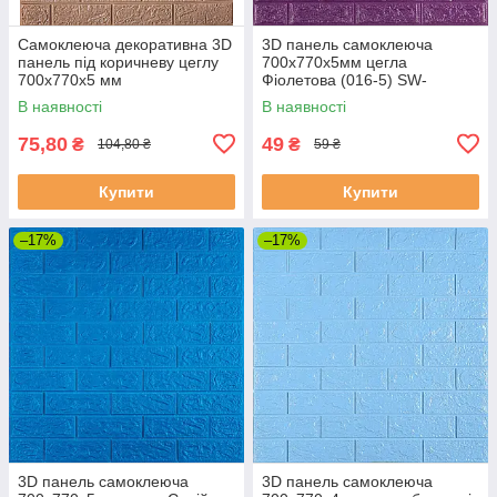
Самоклеюча декоративна 3D
3D панель самоклеюча
панель під коричневу цеглу
700х770х5мм цегла
700x770x5 мм
Фіолетова (016-5) SW-
00000150
В наявності
В наявності
75,80
49
₴
₴
104,80 ₴
59 ₴
Купити
Купити
–17%
–17%
3D панель самоклеюча
3D панель самоклеюча