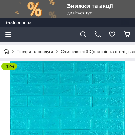
tochka.in.ua
Товари та послуги
Самоклеючі 3D(для стін та стелі , ван
–12%