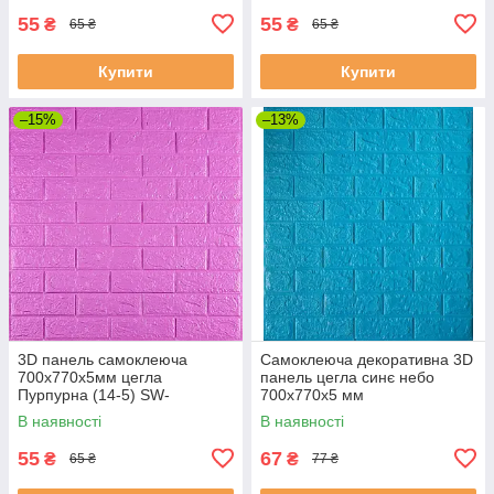
55
55
₴
₴
65 ₴
65 ₴
Купити
Купити
–15%
–13%
3D панель самоклеюча
Самоклеюча декоративна 3D
700х770х5мм цегла
панель цегла синє небо
Пурпурна (14-5) SW-
700x770x5 мм
00001334
В наявності
В наявності
55
67
₴
₴
65 ₴
77 ₴