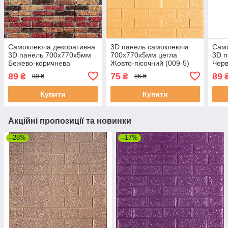
Самоклеюча декоративна
3D панель самоклеюча
Сам
3D панель 700х770х5мм
700х770х5мм цегла
3D 
Бежево-коричнева
Жовто-пісочний (009-5)
Черв
Катеринославська цегла
SW-00000028
(058
89
75
89
₴
₴
99 ₴
85 ₴
(047) SW-00000026
Купити
Купити
Акційні пропозиції та новинки
–28%
–17%