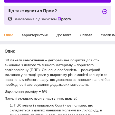
Що таке купити з Пром?
Замовлення під захистом
Опис
Характеристики
Доставка
Оплата
Умови п
Опис
3D панелі самоклеючі
– декоративне покриття для стін,
виконане з легкого та міцного матеріалу – пористого
поліпропілену (ППП). Основна особливість – рельєфний
малюнок у вигляді цегли у широкому різноманітті кольорів та
наявність клейового шару, що дозволяє встановити панелі без
необхідності застосування додаткових матеріалів.
Відхилення розміру +-5%
Панелі складаються з наступних шарів:
ПВХ плівка (з лицьового боку) - це полімер, що
складається з довгих ланцюгів молекул вінілхлориду, в
яких містяться атоми хлору, це надає матеріалу