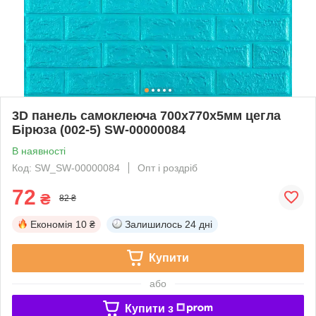
3D панель самоклеюча 700х770х5мм цегла
Бірюза (002-5) SW-00000084
В наявності
Код: SW_SW-00000084
Опт і роздріб
72
₴
82 ₴
Економія
10 ₴
Залишилось
24 дні
Купити
або
Купити з