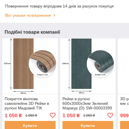
Повернення товару впродовж 14 днів за рахунок покупця
Всі умови повернення
Подібні товари компанії
Покриття вінілове
Рейки в рулоні
3D р
самоклейне 3D Рейки в
600х3000х3мм Зелений
мм с
рулоні Медовий ТІК
Мармур (D) SW-00003399
600х3000х3мм SW-
1 050
1 050
999
₴
₴
1 060 ₴
1 060 ₴
00002903
Купити
Купити