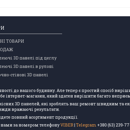
РИ
НІ ТОВАРИ
РОДАЖ
еючі 3D панелі під цеглу
еючі 3D панелі в рулоні
чно-стінові 3D панелі
учності до вашого будинку. Але тепер є простий спосіб вир
бе інтернет-магазин, який здатен вирішити багато неприєм
кісних 3D панелей, які зроблять ваш ремонт швидким та е
авжди вражаючі результати.
айдете повний асортимент продукції.
 з нами за номером телефону
VIBER
|
Telegram
+380 (63) 239-77