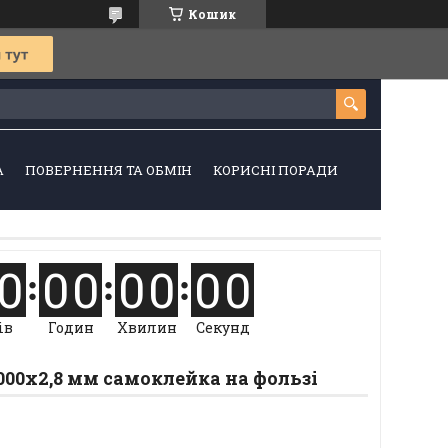
Кошик
А
ПОВЕРНЕННЯ ТА ОБМІН
КОРИСНІ ПОРАДИ
0
0
0
0
0
0
0
ів
Годин
Хвилин
Секунд
000х2,8 мм самоклейка на фользі