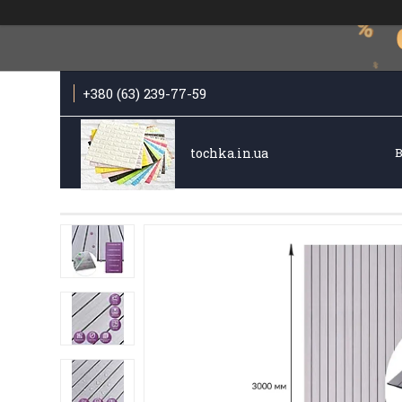
+380 (63) 239-77-59
tochka.in.ua