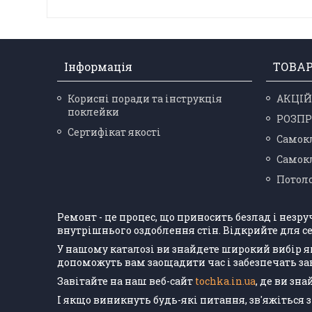
Інформація
ТОВА
Корисні поради та інструкція
АКЦІЙ
поклейки
РОЗП
Сертифікат якості
Самокл
Самокл
Потоло
Ремонт - це процес, що приносить безлад і незр
внутрішнього оздоблення стін. Відкрийте для се
У нашому каталозі ви знайдете широкий вибір я
допоможуть вам заощадити час і забезпечать з
Завітайте на наш веб-сайт
tochka.in.ua
, де ви зн
І якщо виникнуть будь-які питання, зв'яжіться