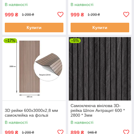
В наявності
В наявності
999
999
₴
₴
1 200 ₴
1 200 ₴
Купити
Купити
–17%
–5%
Самоклеюча вінілова 3D-
3D рейки 600х3000х2,8 мм
рейка Шпон Антрацит 600 *
самоклейка на фользі
2800 * 3мм
В наявності
В наявності
999
899
₴
₴
1 200 ₴
946 ₴