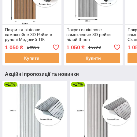
Покриття вінілове
Покриття вінілове
Покр
самоклейне 3D Рейки в
самоклеюче 3D рейки
само
рулоні Медовий ТІК
Білий Шпон
Скан
600х3000х3мм SW-
600х3000х3мм SW-
600
1 050
1 050
1 0
₴
₴
1 060 ₴
1 060 ₴
00002903
00002904
000
Купити
Купити
Акційні пропозиції та новинки
–17%
–17%