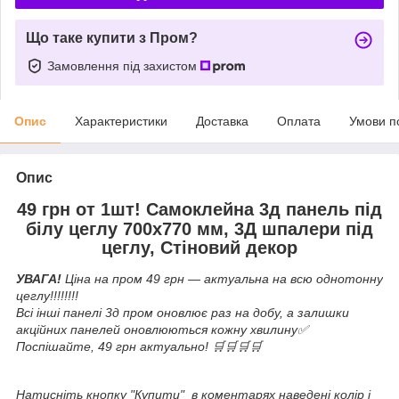
Що таке купити з Пром?
Замовлення під захистом
Опис
Характеристики
Доставка
Оплата
Умови п
Опис
49 грн от 1шт! Самоклейна 3д панель під
білу цеглу 700x770 мм, 3Д шпалери під
цеглу, Стіновий декор
УВАГА!
Ціна на пром 49 грн — актуальна на всю однотонну
цеглу!!!!!!!!
Всі інші панелі 3д пром оновлює раз на добу, а залишки
акційних панелей оновлюються кожну хвилину✅
Поспішайте, 49 грн актуально! 🛒🛒🛒🛒
Натисніть кнопку "Купити" в коментарях наведені
колір і