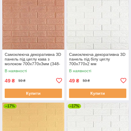
Самоклеюча декоративна 3D
Самоклеюча декоративна 3D
панель під цеглу кава з
панель під білу цеглу
молоком 700x770x3мм (348-
700x770x2 мм
2)
В наявності
В наявності
49
49
₴
₴
59 ₴
59 ₴
Купити
Купити
–17%
–17%