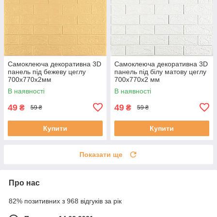
Самоклеюча декоративна 3D
Самоклеюча декоративна 3D
панель під бежеву цеглу
панель під білу матову цеглу
700x770x2мм
700x770x2 мм
В наявності
В наявності
49
49
₴
₴
59 ₴
59 ₴
Купити
Купити
Показати ще
Про нас
82% позитивних з 968 відгуків за рік