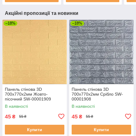
Акційні пропозиції та новинки
–18%
–18%
Панель стінова 3D
Панель стінова 3D
700х770х2мм Жовто-
700х770х2мм Срібло SW-
пісочний SW-00001909
00001908
В наявності
В наявності
45
45
₴
₴
55 ₴
55 ₴
Купити
Купити