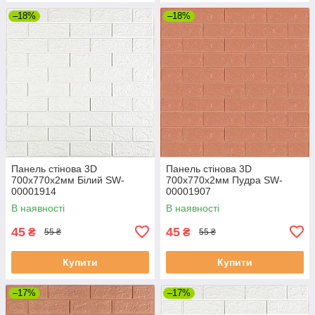
–18%
–18%
Панель стінова 3D
Панель стінова 3D
700х770х2мм Білий SW-
700х770х2мм Пудра SW-
00001914
00001907
В наявності
В наявності
45
45
₴
₴
55 ₴
55 ₴
Купити
Купити
–17%
–17%