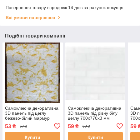
Повернення товару впродовж 14 днів за рахунок покупця
Всі умови повернення
Подібні товари компанії
Самоклеюча декоративна
Самоклеюча декоративна
Сам
3D панель під цеглу
3D панель під рівну білу
3D п
бежево-білий мармур
цеглу 700x770x3 мм
700x
700x770x3мм 096-3
53
59
59
₴
₴
67 ₴
69 ₴
Купити
Купити