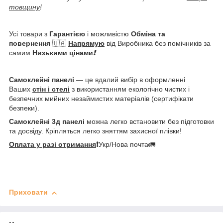
товщину
!
Усі товари з
Гарантією
і можливістю
Обміна та
повернення
🇺🇦
Напрямую
від Виробника без помічників за
самим
Низькими цінами
❗️
Самоклейні панелі
— це вдалий вибір в оформленні
Ваших
стін і стелі
з використанням екологічно чистих і
безпечних мийних незаймистих матеріалів (сертифікати
безпеки).
Самоклейні 3д панелі
можна легко встановити без підготовки
та досвіду. Кріпляться легко зняттям захисної плівки!
Оплата у разі отримання
❗️
Укр/Нова почта🚛
Приховати