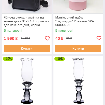
Жіноча сумка наплічна на
Манікюрний набір
кожен день 31х27х15, рюкзак
"Ведмедик" Рожевий SW-
для кожного дня, чорна
00000226
В наявності
В наявності
1 990
40
₴
₴
2 488 ₴
50 ₴
Купити
Купити
–19%
–19%