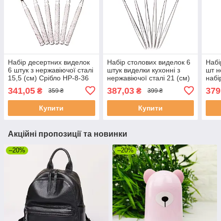
Набір десертних виделок
Набір столових виделок 6
Набі
6 штук з нержавіючої сталі
штук виделки кухонні з
шт н
15,5 (см) Срібло HP-8-36
нержавіючої сталі 21 (см)
набі
Срібло HP-8-28
341,05
387,03
379
₴
₴
359 ₴
399 ₴
Купити
Купити
Акційні пропозиції та новинки
–20%
–20%