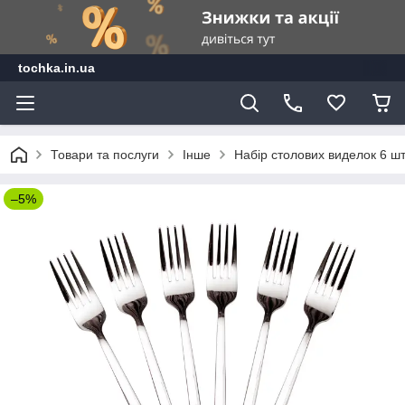
tochka.in.ua
Товари та послуги
Інше
Набір столових виделок 6 шт
–5%