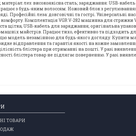
є; матеріал лез: високоякісна сталь; заряджання: USB-кабел
 працює з будь-яким волоссям. Ножовий блок з регулювання
ді. Професійні леза: довговічні та гострі. Універсальні на
мфорту. Комплектація VGR V-282 машинка для стрижки VGR V-28
чиста щітка; USB-кабель для заряджання; оригінальна упак
 домашніх майстрів. Працює тихо, ефективно та підходить 
цю модель незамінною для будь-якого догляду. Купити ма
швидке відправлення та гарантія якості на кожне замовленн
 цілісність блістера при отриманні на пошті. У разі виявлен
сності блістера товар не підлягає поверненню. У разі вияв
РИ
НІ ТОВАРИ
РОДАЖ