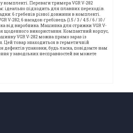
ь у комплекті. Переваги тримера VGR V-282
м: ідеально підходить для плавних переходів.
садки: 6 гребенів різної довжини в комплекті.
2; 6 насадок-гребінець (1.5 / 3 / 4.5 / 6 / 10 /
овка від виробника. Машинка для стрижки VGR V-
для щоденного використання. Компактний корпус,
шинку VGR V-282 можна прямо зараз із
я. Цей товар знаходиться в герметичній
ня дефектів упаковки, будь ласка, повідомте нам
лення у заводських несправностей ви можете