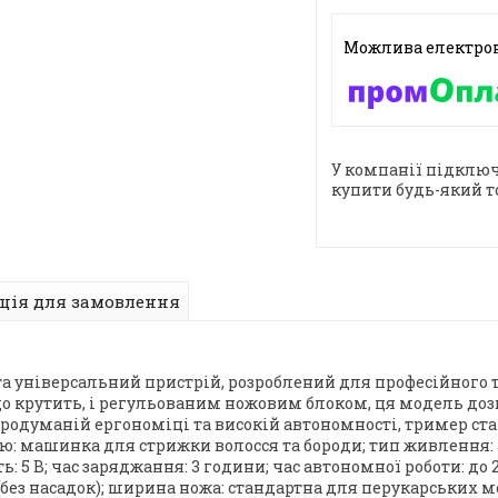
У компанії підключ
купити будь-який т
ція для замовлення
а універсальний пристрій, розроблений для професійного
 крутить, і регульованим ножовим блоком, ця модель дозв
 продуманій ергономіці та високій автономності, тример с
: машинка для стрижки волосся та бороди; тип живлення:
ь: 5 В; час заряджання: 3 години; час автономної роботи: до 
ез насадок); ширина ножа: стандартна для перукарських моделей;