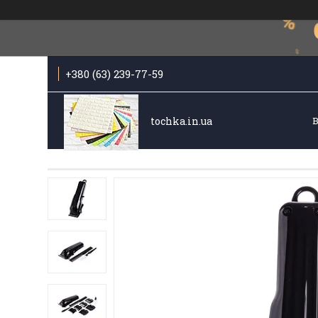
+380 (63) 239-77-59
tochka.in.ua