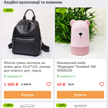
Акційні пропозиції та новинки
–20%
–20%
Жіноча сумка наплічна на
Манікюрний набір
кожен день 31х27х15, рюкзак
"Ведмедик" Рожевий SW-
для кожного дня, чорна
00000226
В наявності
В наявності
1 990
40
₴
₴
2 488 ₴
50 ₴
Купити
Купити
–19%
–19%