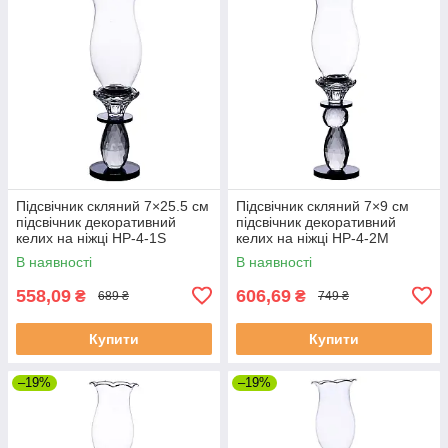
Підсвічник скляний 7×25.5 см
Підсвічник скляний 7×9 см
підсвічник декоративний
підсвічник декоративний
келих на ніжці HP-4-1S
келих на ніжці HP-4-2M
В наявності
В наявності
558,09
606,69
₴
₴
689 ₴
749 ₴
Купити
Купити
–19%
–19%