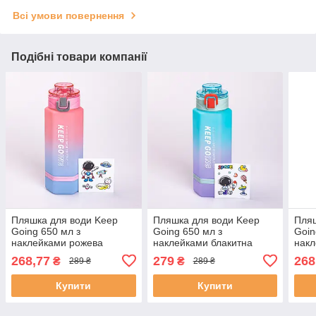
Всі умови повернення
Подібні товари компанії
Пляшка для води Keep
Пляшка для води Keep
Пляш
Going 650 мл з
Going 650 мл з
Goin
наклейками рожева
наклейками блакитна
накл
268,77
279
268
₴
₴
289 ₴
289 ₴
Купити
Купити