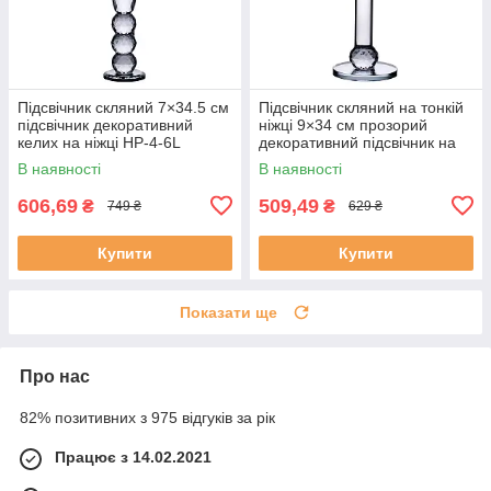
Підсвічник скляний 7×34.5 см
Підсвічник скляний на тонкій
підсвічник декоративний
ніжці 9×34 см прозорий
келих на ніжці HP-4-6L
декоративний підсвічник на
стіл HP-4-8M
В наявності
В наявності
606,69
509,49
₴
₴
749 ₴
629 ₴
Купити
Купити
Показати ще
Про нас
82% позитивних з 975 відгуків за рік
Працює з 14.02.2021