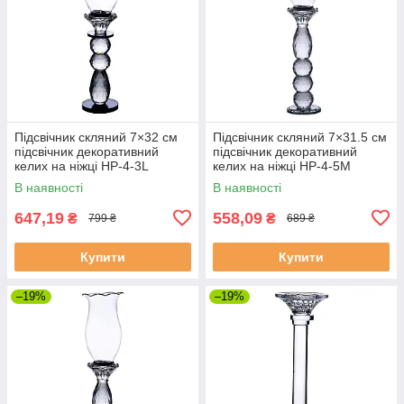
Підсвічник скляний 7×32 см
Підсвічник скляний 7×31.5 см
підсвічник декоративний
підсвічник декоративний
келих на ніжці HP-4-3L
келих на ніжці HP-4-5M
В наявності
В наявності
647,19
558,09
₴
₴
799 ₴
689 ₴
Купити
Купити
–19%
–19%