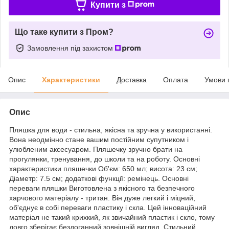
Купити з
Що таке купити з Пром?
Замовлення під захистом
Опис
Характеристики
Доставка
Оплата
Умови 
Опис
Пляшка для води - стильна, якісна та зручна у використанні.
Вона неодмінно стане вашим постійним супутником і
улюбленим аксесуаром. Пляшечку зручно брати на
прогулянки, тренування, до школи та на роботу. Основні
характеристики пляшечки Об'єм: 650 мл; висота: 23 см;
Діаметр: 7.5 см; додаткові функції: ремінець. Основні
переваги пляшки Виготовлена з якісного та безпечного
харчового матеріалу - тритан. Він дуже легкий і міцний,
об'єднує в собі переваги пластику і скла. Цей інноваційний
матеріал не такий крихкий, як звичайний пластик і скло, тому
довго зберігає бездоганний зовнішній вигляд. Стильний