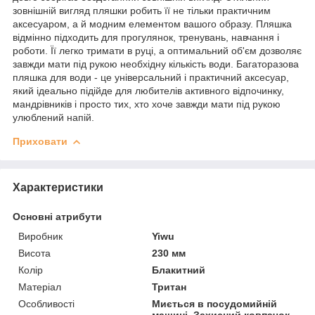
зовнішній вигляд пляшки робить її не тільки практичним
аксесуаром, а й модним елементом вашого образу. Пляшка
відмінно підходить для прогулянок, тренувань, навчання і
роботи. Її легко тримати в руці, а оптимальний об'єм дозволяє
завжди мати під рукою необхідну кількість води. Багаторазова
пляшка для води - це універсальний і практичний аксесуар,
який ідеально підійде для любителів активного відпочинку,
мандрівників і просто тих, хто хоче завжди мати під рукою
улюблений напій.
Приховати
Характеристики
Основні атрибути
Виробник
Yiwu
Висота
230 мм
Колір
Блакитний
Матеріал
Тритан
Особливості
Миється в посудомийній
машині, Захисний ковпачок