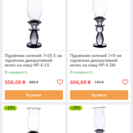
Підсвічник скляний 7×25.5 см
Підсвічник скляний 7×9 см
підсвічник декоративний
підсвічник декоративний
келих на ніжці HP-4-1S
келих на ніжці HP-4-2M
В наявності
В наявності
558,09
606,69
₴
₴
689 ₴
749 ₴
Купити
Купити
–19%
–19%