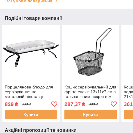
Всі умови повернення
Подібні товари компанії
Порцелянове блюдо для
Кошик сервірувальний для
Коши
сервірування на
фрі та снеків 13х11х7 см з
пода
металевій підставці
гальванічним покриттям
21×1
29,5×12×9 (см) Біле з
Чорний
нерж
829
287,37
361
₴
₴
839 ₴
309 ₴
чорним LB-1565B
Купити
Купити
Акційні пропозиції та новинки