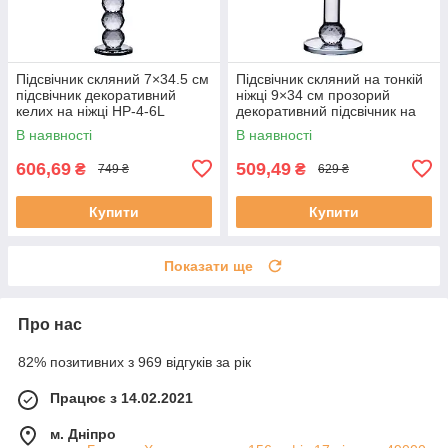
Підсвічник скляний 7×34.5 см
Підсвічник скляний на тонкій
підсвічник декоративний
ніжці 9×34 см прозорий
келих на ніжці HP-4-6L
декоративний підсвічник на
стіл HP-4-8M
В наявності
В наявності
606,69
509,49
₴
₴
749 ₴
629 ₴
Купити
Купити
Показати ще
Про нас
82% позитивних з 969 відгуків за рік
Працює з 14.02.2021
м. Дніпро