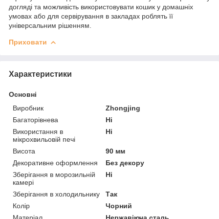
догляді та можливість використовувати кошик у домашніх
умовах або для сервірування в закладах роблять її
універсальним рішенням.
Приховати
Характеристики
Основні
Виробник
Zhongjing
Багаторівнева
Ні
Використання в
Ні
мікрохвильовій печі
Висота
90 мм
Декоративне оформлення
Без декору
Зберігання в морозильній
Ні
камері
Зберігання в холодильнику
Так
Колір
Чорний
Матеріал
Нержавіюча сталь