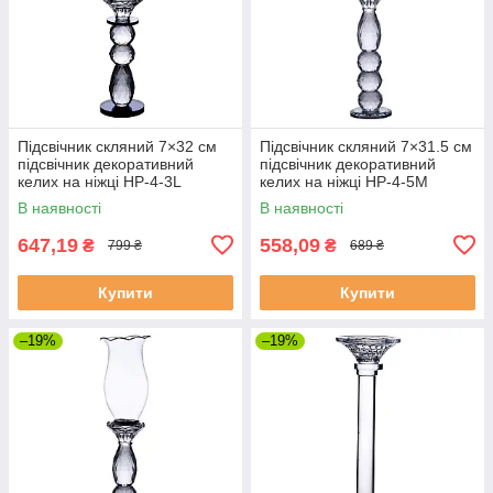
Підсвічник скляний 7×32 см
Підсвічник скляний 7×31.5 см
підсвічник декоративний
підсвічник декоративний
келих на ніжці HP-4-3L
келих на ніжці HP-4-5M
В наявності
В наявності
647,19
558,09
₴
₴
799 ₴
689 ₴
Купити
Купити
–19%
–19%