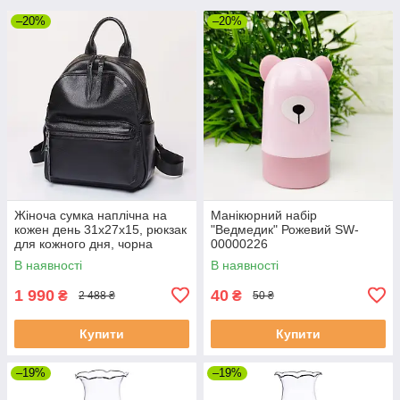
–20%
–20%
Жіноча сумка наплічна на
Манікюрний набір
кожен день 31х27х15, рюкзак
"Ведмедик" Рожевий SW-
для кожного дня, чорна
00000226
В наявності
В наявності
1 990
40
₴
₴
2 488 ₴
50 ₴
Купити
Купити
–19%
–19%