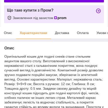
Що таке купити з Пром?
Замовлення під захистом
Опис
Характеристики
Доставка
Оплата
Умови 
Опис
Оригінальний кошик для подачі снеків стане стильним
акцентом вашого столу. Виготовлений з високоякісної
нержавіючої сталі з гальванічним покриттям, вона поєднує
сучасний вигляд із довговічністю. Компактний розмір дозволяє
зручно подавати порційні закуски, зберігаючи їх апетитний
вигляд. Основні характеристики: Матеріал: нержавіюча сталь;
Розмір: 9×9×9 см; Висота з ручкою: 12 см; Глибина: 8 см;
Товщина дроту: 0.5 мм. Завдяки своєму дизайну та міцній
конструкції кошик підходить для подачі картоплі фрі, чипсів,
хлібних паличок чи інших легких страв. Металевий каркас
забезпечує легкість та водночас стабільність, а покриття
гарантує стійкість до впливу вологи та зношування. Простота у