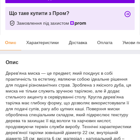
Що таке купити з Пром?
Замовлення під захистом
Опис
Характеристики
Доставка
Оплата
Умови п
Опис
Дерев'яна миска — це предмет, який поєднує в собі
практичність та естетику, являючи собою ідеальне рішення
для подачі різноманітних страв. Зроблена з якісного дуба, ця
миска не тільки служить зручною тарілкою, але й додає
стильного акценту в сервіруванні столу. Кругла дерев'яна
тарілка має глибоку форму, що дозволяє використовувати її
для подачі супів, рагу або цупких каші. Поверхня миски
оброблена спеціальним складом, який підкреслює текстуру
дерева та захищає її від вологи та харчових кислот,
продовжуючи термін служби виробу. Технічні характеристики
дерев'яної тарілки зовнішній діаметр 22 см; внутрішній
діаметр 18 см; висота 6 см; матеріал - натуральний дуб –