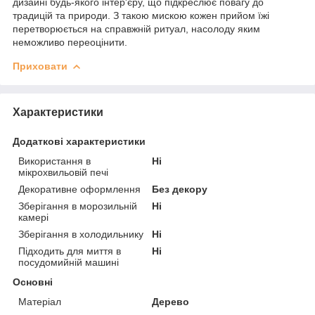
дизайні будь-якого інтер'єру, що підкреслює повагу до
традицій та природи. З такою мискою кожен прийом їжі
перетворюється на справжній ритуал, насолоду яким
неможливо переоцінити.
Приховати
Характеристики
Додаткові характеристики
Використання в
Ні
мікрохвильовій печі
Декоративне оформлення
Без декору
Зберігання в морозильній
Ні
камері
Зберігання в холодильнику
Ні
Підходить для миття в
Ні
посудомийній машині
Основні
Матеріал
Дерево