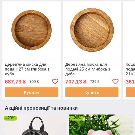
Дерев'яна миска для
Дерев'яна миска для
Коши
подачі 27 см глибока з
подачі 25 см глибока з
пода
дуба
дуба
21×1
нерж
687,73
707,13
361
₴
₴
709 ₴
729 ₴
Купити
Купити
Акційні пропозиції та новинки
–20%
–20%