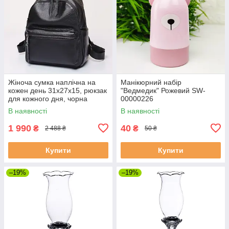
Жіноча сумка наплічна на
Манікюрний набір
кожен день 31х27х15, рюкзак
"Ведмедик" Рожевий SW-
для кожного дня, чорна
00000226
В наявності
В наявності
1 990
40
₴
₴
2 488 ₴
50 ₴
Купити
Купити
–19%
–19%