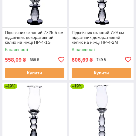
Підсвічник скляний 7×25.5 см
Підсвічник скляний 7×9 см
підсвічник декоративний
підсвічник декоративний
келих на ніжці HP-4-1S
келих на ніжці HP-4-2M
В наявності
В наявності
558,09
606,69
₴
₴
689 ₴
749 ₴
Купити
Купити
–19%
–19%