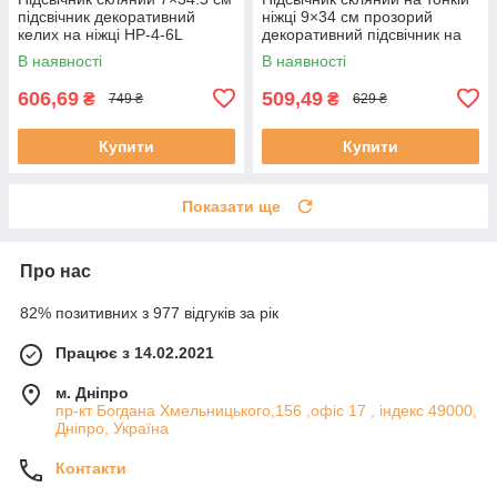
підсвічник декоративний
ніжці 9×34 см прозорий
келих на ніжці HP-4-6L
декоративний підсвічник на
стіл HP-4-8M
В наявності
В наявності
606,69
509,49
₴
₴
749 ₴
629 ₴
Купити
Купити
Показати ще
Про нас
82% позитивних з 977 відгуків за рік
Працює з 14.02.2021
м. Дніпро
пр-кт Богдана Хмельницького,156 ,офіс 17 , індекс 49000,
Дніпро, Україна
Контакти