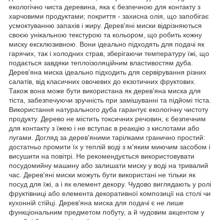
екологічно чиста деревина, яка є безпечною для контакту з
харчовими продуктами; покриття - захисна олія, що запобігає
усмоктуванню запахів і жиру. Дерев'яні миски відрізняються
своєю унікальною текстурою та кольором, що робить кожну
миску ексклюзивною. Вони ідеально підходять для подачі як
гарячих, так і холодних страв, зберігаючи температуру їжі, що
подається завдяки теплоізоляційним властивостям дуба.
Дерев'яна миска ідеально підходить для сервірування різних
салатів, від класичних овочевих до екзотичних фруктових.
Також вона може бути використана як дерев'яна миска для
тіста, забезпечуючи зручність при замішуванні та підйомі тіста.
Використання натурального дуба гарантує екологічну чистоту
продукту. Дерево не містить токсичних речовин, є безпечним
для контакту з їжею і не вступає в реакцію з кислотами або
лугами. Догляд за дерев'яними тарілками гранично простий:
достатньо промити їх у теплій воді з м'яким миючим засобом і
висушити на повітрі. Не рекомендується використовувати
посудомийну машину або залишати миску у воді на тривалий
час. Дерев'яні миски можуть бути використані не тільки як
посуд для їжі, а і як елемент декору. Чудово виглядають у ролі
фруктівниці або елемента декоративної композиції на столі чи
кухонній стійці. Дерев'яна миска для подачі є не лише
функціональним предметом побуту, а й чудовим акцентом у