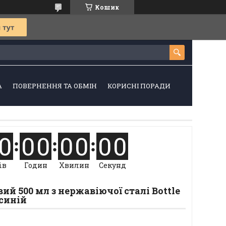
Кошик
А
ПОВЕРНЕННЯ ТА ОБМІН
КОРИСНІ ПОРАДИ
0
0
0
0
0
0
0
ів
Годин
Хвилин
Секунд
ий 500 мл з нержавіючої сталі Bottle
 синій