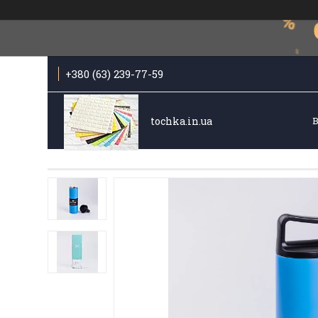
+380 (63) 239-77-59
tochka.in.ua