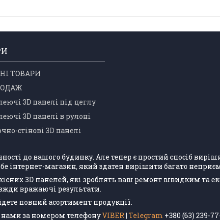
РИ
НІ ТОВАРИ
РОДАЖ
еючі 3D панелі під цеглу
еючі 3D панелі в рулоні
чно-стінові 3D панелі
учності до вашого будинку. Але тепер є простий спосіб вир
бе інтернет-магазин, який здатен вирішити багато неприєм
кісних 3D панелей, які зроблять ваш ремонт швидким та е
авжди вражаючі результати.
айдете повний асортимент продукції.
 з нами за номером телефону
VIBER
|
Telegram
+380 (63) 239-77