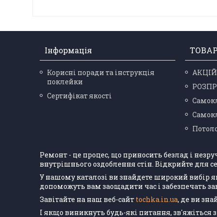
Інформація
ТОВА
Корисні поради та інструкція
АКЦІЙ
поклейки
РОЗП
Сертифікат якості
Самокл
Самокл
Потоло
Ремонт - це процес, що приносить безлад і незр
внутрішнього оздоблення стін. Відкрийте для се
У нашому каталозі ви знайдете широкий вибір я
допоможуть вам заощадити час і забезпечать з
Завітайте на наш веб-сайт
tochka.in.ua
, де ви зн
І якщо виникнуть будь-які питання, зв'яжіться