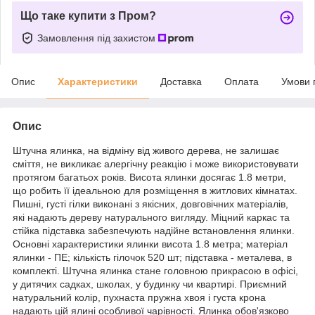
Що таке купити з Пром?
Замовлення під захистом
Опис
Характеристики
Доставка
Оплата
Умови 
Опис
Штучна ялинка, на відміну від живого дерева, не залишає
сміття, не викликає алергічну реакцію і може використовувати
протягом багатьох років. Висота ялинки досягає 1.8 метри,
що робить її ідеальною для розміщення в житлових кімнатах.
Пишні, густі гілки виконані з якісних, довговічних матеріалів,
які надають дереву натурального вигляду. Міцний каркас та
стійка підставка забезпечують надійне встановлення ялинки.
Основні характеристики ялинки висота 1.8 метра; матеріал
ялинки - ПЕ; кількість гілочок 520 шт; підставка - металева, в
комплекті. Штучна ялинка стане головною прикрасою в офісі,
у дитячих садках, школах, у будинку чи квартирі. Приємний
натуральний колір, пухнаста пружна хвоя і густа крона
надають цій ялині особливої чарівності. Ялинка обов'язково