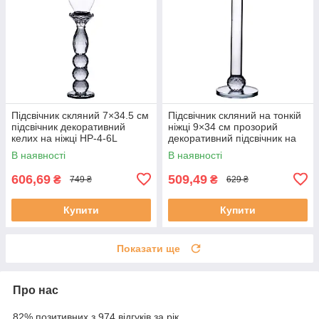
Підсвічник скляний 7×34.5 см
Підсвічник скляний на тонкій
підсвічник декоративний
ніжці 9×34 см прозорий
келих на ніжці HP-4-6L
декоративний підсвічник на
стіл HP-4-8M
В наявності
В наявності
606,69
509,49
₴
₴
749 ₴
629 ₴
Купити
Купити
Показати ще
Про нас
82% позитивних з 974 відгуків за рік