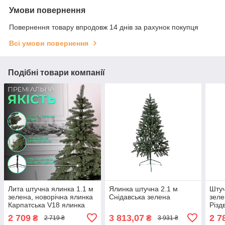
Умови повернення
Повернення товару впродовж 14 днів за рахунок покупця
Всі умови повернення
Подібні товари компанії
Лита штучна ялинка 1.1 м
Ялинка штучна 2.1 м
Штуч
зелена, новорічна ялинка
Снідавська зелена
зеле
Карпатська V18 ялинка
Різд
штучна реалістична
Прем
2 709
3 813,07
2 7
₴
₴
2 719 ₴
3 931 ₴
Преміум KOS-KARPGR11