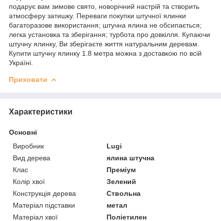
подарує вам зимове свято, новорічний настрій та створить
атмосферу затишку. Переваги покупки штучної ялинки
багаторазове використання; штучна ялина не обсипається;
легка установка та зберігання; турбота про довкілля. Купаючи
штучну ялинку, Ви зберігаєте життя натуральним деревам.
Купити штучну ялинку 1.8 метра можна з доставкою по всій
Україні.
Приховати
Характеристики
Основні
Виробник
Lugi
Вид дерева
ялина штучна
Клас
Преміум
Колір хвої
Зелений
Конструкція дерева
Ствольна
Матеріал підставки
метал
Матеріал хвої
Поліетилен