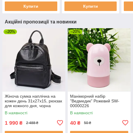
Купити
Купити
Акційні пропозиції та новинки
–20%
–20%
Жіноча сумка наплічна на
Манікюрний набір
кожен день 31х27х15, рюкзак
"Ведмедик" Рожевий SW-
для кожного дня, чорна
00000226
В наявності
В наявності
1 990
40
₴
₴
2 488 ₴
50 ₴