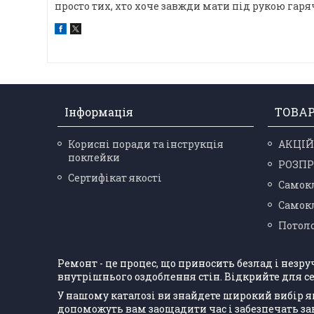
просто тих, хто хоче завжди мати під рукою гар
Інформація
ТОВА
Корисні поради та інструкція
АКЦІЙ
поклейки
РОЗП
Сертифікат якості
Самокл
Самокл
Потоло
Ремонт - це процес, що приносить безлад і незр
внутрішнього оздоблення стін. Відкрийте для се
У нашому каталозі ви знайдете широкий вибір я
допоможуть вам заощадити час і забезпечать з