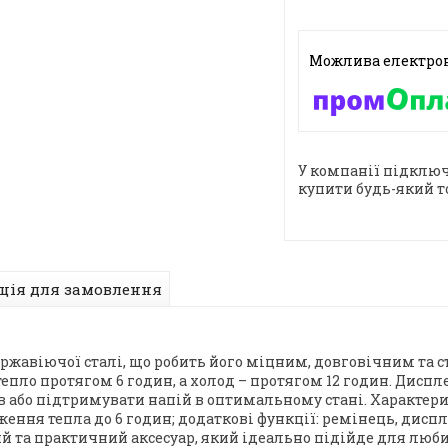
У компанії підключ
купити будь-який т
ція для замовлення
ержавіючої сталі, що робить його міцним, довговічним та с
епло протягом 6 годин, а холод – протягом 12 годин. Диспл
або підтримувати напій в оптимальному стані. Характеристи
еження тепла до 6 годин; додаткові функції: ремінець, дисп
ий та практичний аксесуар, який ідеально підійде для люб