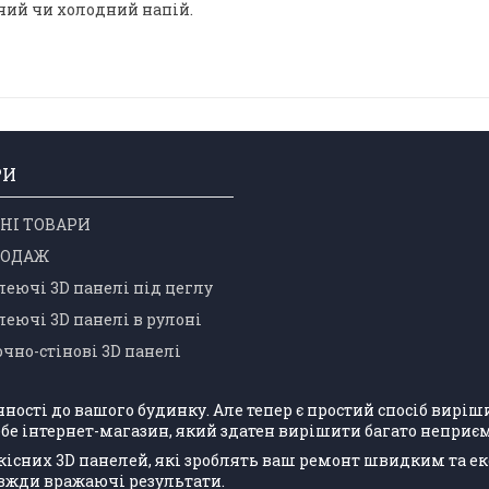
ячий чи холодний напій.
РИ
НІ ТОВАРИ
РОДАЖ
еючі 3D панелі під цеглу
еючі 3D панелі в рулоні
чно-стінові 3D панелі
учності до вашого будинку. Але тепер є простий спосіб вир
бе інтернет-магазин, який здатен вирішити багато неприєм
кісних 3D панелей, які зроблять ваш ремонт швидким та е
авжди вражаючі результати.