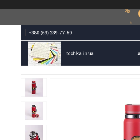
+380 (63) 239-77-59
tochka.in.ua