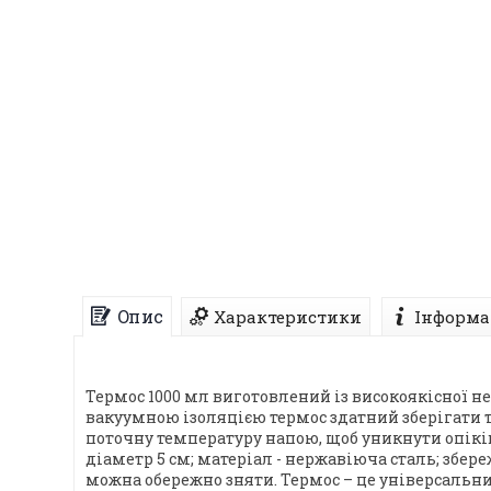
Опис
Характеристики
Інформа
Термос 1000 мл виготовлений із високоякісної н
вакуумною ізоляцією термос здатний зберігати т
поточну температуру напою, щоб уникнути опіків 
діаметр 5 см; матеріал - нержавіюча сталь; збер
можна обережно зняти. Термос – це універсальн