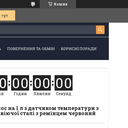
Кошик
А
ПОВЕРНЕННЯ ТА ОБМІН
КОРИСНІ ПОРАДИ
0
0
0
0
0
0
0
ів
Годин
Хвилин
Секунд
с на 1 л з датчиком температури з
віючої сталі з ремінцем червоний