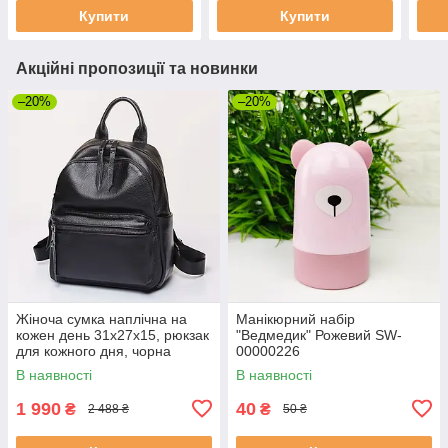
Купити
Купити
Акційні пропозиції та новинки
–20%
–20%
Жіноча сумка наплічна на
Манікюрний набір
кожен день 31х27х15, рюкзак
"Ведмедик" Рожевий SW-
для кожного дня, чорна
00000226
В наявності
В наявності
1 990
40
₴
₴
2 488 ₴
50 ₴