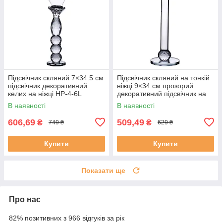
Підсвічник скляний 7×34.5 см
Підсвічник скляний на тонкій
підсвічник декоративний
ніжці 9×34 см прозорий
келих на ніжці HP-4-6L
декоративний підсвічник на
стіл HP-4-8M
В наявності
В наявності
606,69
509,49
₴
₴
749 ₴
629 ₴
Купити
Купити
Показати ще
Про нас
82% позитивних з 966 відгуків за рік