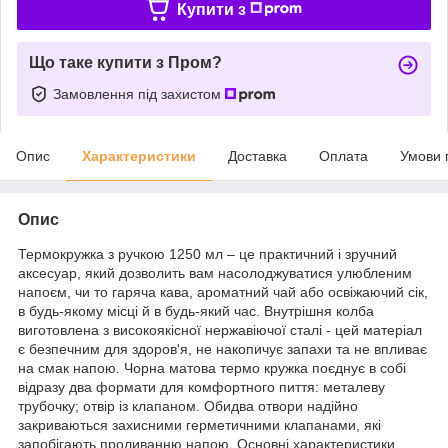
Купити з
Що таке купити з Пром?
Замовлення під захистом
Опис
Характеристики
Доставка
Оплата
Умови 
Опис
Термокружка з ручкою 1250 мл – це практичний і зручний
аксесуар, який дозволить вам насолоджуватися улюбленим
напоєм, чи то гаряча кава, ароматний чай або освіжаючий сік,
в будь-якому місці й в будь-який час. Внутрішня колба
виготовлена з високоякісної нержавіючої сталі - цей матеріал
є безпечним для здоров'я, не накопичує запахи та не впливає
на смак напою. Чорна матова термо кружка поєднує в собі
відразу два формати для комфортного пиття: металеву
трубочку; отвір із клапаном. Обидва отвори надійно
закриваються захисними герметичними клапанами, які
запобігають проливанню напою. Основні характеристики