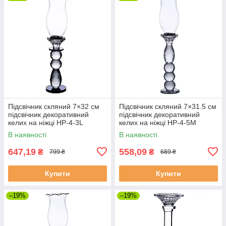
Підсвічник скляний 7×32 см
Підсвічник скляний 7×31.5 см
підсвічник декоративний
підсвічник декоративний
келих на ніжці HP-4-3L
келих на ніжці HP-4-5M
В наявності
В наявності
647,19
558,09
₴
₴
799 ₴
689 ₴
Купити
Купити
–19%
–19%