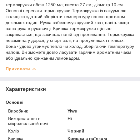
термокружки обсяг 1250 мл; висота 27 см; діаметр 10 см.
Основні переваги термо кружки Термокружка із вакуумною
ізоляцією здатний зберігати температуру напою протягом
декількох годин. Ручка забезпечує зручний хват, навіть якщо
ваша рука в рукавичці. Кришка термокружки щільно
закривається, що захищає напій від проливання. Термокружка
незамінна у дорозі, у спорт залі, на прогулянках і пікніках.
Вона чудово утримує тепло чи холод, зберігаючи температуру
напоїв. Ви зможете довго ласувати гарячим ароматним чаєм
або ідеально крижаним лимонадом.
Приховати
Характеристики
Основні
Виробник
Yiwu
Використання в
Ні
мікрохвильовій печі
Колір
Чорний
Кришка
Кришка з поїлкою