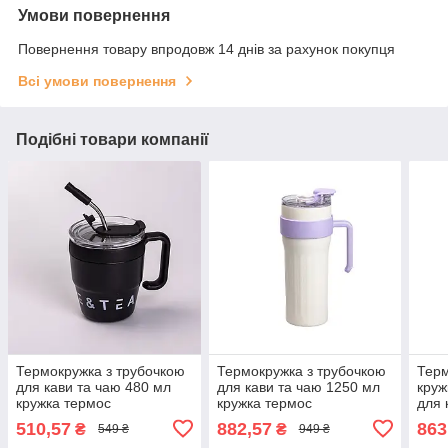
Умови повернення
Повернення товару впродовж 14 днів за рахунок покупця
Всі умови повернення
Подібні товари компанії
Термокружка з трубочкою
Термокружка з трубочкою
Терм
для кави та чаю 480 мл
для кави та чаю 1250 мл
круж
кружка термос
кружка термос
для 
термочашка 10 см чорна
термочашка 27 см біла
терм
510,57
882,57
863
₴
₴
549 ₴
949 ₴
стал