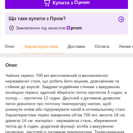
Купити з
Що таке купити з Пром?
Замовлення під захистом
Опис
Характеристики
Доставка
Оплата
Умови 
Опис
Чайник термос 700 мл виготовлений із високоякісної
нержавіючої сталі, що робить його міцним, довговічним та
стійким до корозії. Завдяки подвійним стінкам з вакуумною
ізоляцією термос здатний зберігати тепло протягом 6 годин, а
холод – ; протягом 12 годин. Дисплей з датчиком дозволяє
легко дізнатися про поточну температуру напою, щоб
уникнути опіків або підтримувати напій в оптимальному стані.
Характеристики термо заварника об'єм 700 мл; висота 18 см;
діаметр 14 см; матеріал - нержавіюча сталь; збереження
тепла до 6 годин; додаткові функції: колба з вакуумною
ізоляцією, дисплей із датчиком температури. Термозаварник