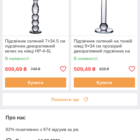
Підсвічник скляний 7×34.5 см
Підсвічник скляний на тонкій
підсвічник декоративний
ніжці 9×34 см прозорий
келих на ніжці HP-4-6L
декоративний підсвічник на
стіл HP-4-8M
В наявності
В наявності
606,69
509,49
₴
₴
749 ₴
629 ₴
Купити
Купити
Показати ще
Про нас
82% позитивних з 974 відгуків за рік