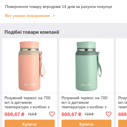
Повернення товару впродовж 14 днів за рахунок покупця
Всі умови повернення
Подібні товари компанії
Розумний термос на 700
Розумний термос на 700
Розу
мл із датчиком
мл із датчиком
мл і
температури з колбою з
температури з колбою з
темп
нержавіючої сталі з
нержавіючої сталі з
нерж
668,67
668,67
668
₴
₴
719 ₴
719 ₴
ремінцем Fashion
ремінцем Fashion
ремі
Купити
Купити