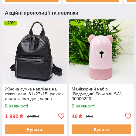
Акційні пропозиції та новинки
–20%
–20%
Жіноча сумка наплічна на
Манікюрний набір
кожен день 31х27х15, рюкзак
"Ведмедик" Рожевий SW-
для кожного дня, чорна
00000226
В наявності
В наявності
1 990
40
₴
₴
2 488 ₴
50 ₴
Купити
Купити