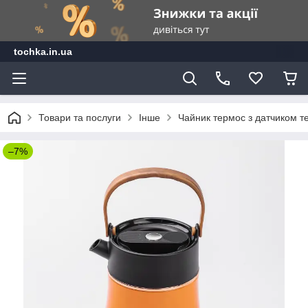
tochka.in.ua
Товари та послуги
Інше
Чайник термос з датчиком т
–7%