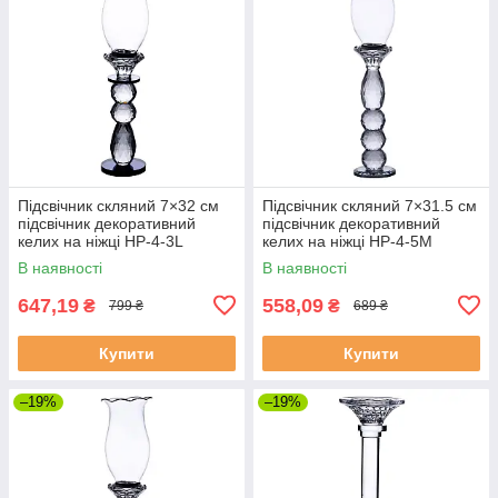
Підсвічник скляний 7×32 см
Підсвічник скляний 7×31.5 см
підсвічник декоративний
підсвічник декоративний
келих на ніжці HP-4-3L
келих на ніжці HP-4-5M
В наявності
В наявності
647,19
558,09
₴
₴
799 ₴
689 ₴
Купити
Купити
–19%
–19%