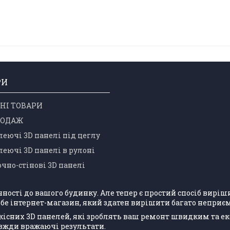
РИ
НІ ТОВАРИ
РОДАЖ
еючі 3D панелі під цеглу
еючі 3D панелі в рулоні
чно-стінові 3D панелі
учності до вашого будинку. Але тепер є простий спосіб вир
бе інтернет-магазин, який здатен вирішити багато неприєм
кісних 3D панелей, які зроблять ваш ремонт швидким та е
авжди вражаючі результати.