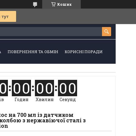
Кошик
А
ПОВЕРНЕННЯ ТА ОБМІН
КОРИСНІ ПОРАДИ
0
0
0
0
0
0
0
ів
Годин
Хвилин
Секунд
с на 700 мл із датчиком
колбою з нержавіючої сталі з
ion