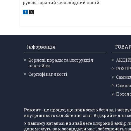
рукою гарячий чи холодний напій.
Інформація
ТОВА
Корисні поради та інструкція
АКЦІЙ
поклейки
РОЗП
Сертифікат якості
Самокл
Самокл
Потоло
Ремонт - це процес, що приносить безлад і незр
внутрішнього оздоблення стін. Відкрийте для се
У нашому каталозі ви знайдете широкий вибір я
допоможуть вам заощадити час і забезпечать з