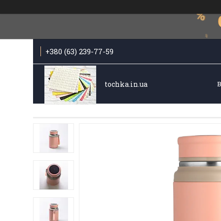
+380 (63) 239-77-59
tochka.in.ua