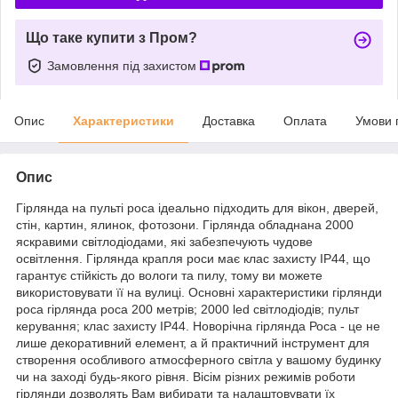
Що таке купити з Пром?
Замовлення під захистом
Опис
Характеристики
Доставка
Оплата
Умови 
Опис
Гірлянда на пульті роса ідеально підходить для вікон, дверей,
стін, картин, ялинок, фотозони. Гірлянда обладнана 2000
яскравими світлодіодами, які забезпечують чудове
освітлення. Гірлянда крапля роси має клас захисту IP44, що
гарантує стійкість до вологи та пилу, тому ви можете
використовувати її на вулиці. Основні характеристики гірлянди
роса гірлянда роса 200 метрів; 2000 led світлодіодів; пульт
керування; клас захисту IP44. Новорічна гірлянда Роса - це не
лише декоративний елемент, а й практичний інструмент для
створення особливого атмосферного світла у вашому будинку
чи на заході будь-якого рівня. Вісім різних режимів роботи
гірлянди дозволять Вам вибирати та налаштовувати їх