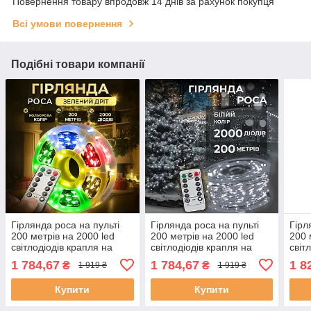
Повернення товару впродовж 14 днів за рахунок покупця
Всі умови повернення
Подібні товари компанії
Гірлянда роса на пульті
Гірлянда роса на пульті
Гірл
200 метрів на 2000 led
200 метрів на 2000 led
200 
світлодіодів крапля на
світлодіодів крапля на
світ
зеленому дроті
білому дроті біла
зеле
1 784,67
1 784,67
1 8
₴
₴
1 919 ₴
1 919 ₴
мультиколор
Купити
Купити