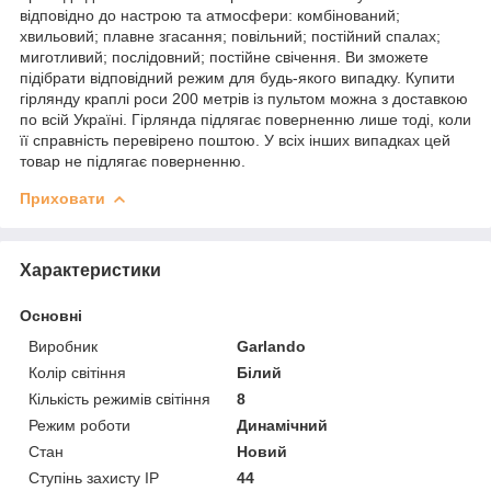
відповідно до настрою та атмосфери: комбінований;
хвильовий; плавне згасання; повільний; постійний спалах;
миготливий; послідовний; постійне свічення. Ви зможете
підібрати відповідний режим для будь-якого випадку. Купити
гірлянду краплі роси 200 метрів із пультом можна з доставкою
по всій Україні. Гірлянда підлягає поверненню лише тоді, коли
її справність перевірено поштою. У всіх інших випадках цей
товар не підлягає поверненню.
Приховати
Характеристики
Основні
Виробник
Garlando
Колір світіння
Білий
Кількість режимів світіння
8
Режим роботи
Динамічний
Стан
Новий
Ступінь захисту IP
44