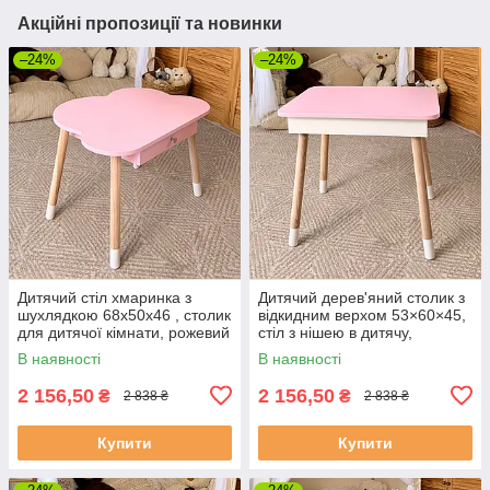
Акційні пропозиції та новинки
–24%
–24%
Дитячий стіл хмаринка з
Дитячий дерев'яний столик з
шухлядкою 68х50х46 , столик
відкидним верхом 53×60×45,
для дитячої кімнати, рожевий
стіл з нішею в дитячу,
рожевий
В наявності
В наявності
2 156,50
2 156,50
₴
₴
2 838 ₴
2 838 ₴
Купити
Купити