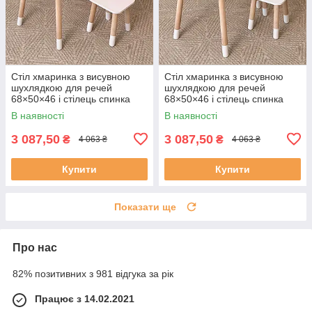
Стіл хмаринка з висувною
Стіл хмаринка з висувною
шухлядкою для речей
шухлядкою для речей
68×50×46 і стілець спинка
68×50×46 і стілець спинка
корона 26.5х26х25, білий з
зайка 26.5х26х25, білий колір
В наявності
В наявності
рожевим колір
3 087,50
3 087,50
₴
₴
4 063 ₴
4 063 ₴
Купити
Купити
Показати ще
Про нас
82% позитивних з 981 відгука за рік
Працює з 14.02.2021