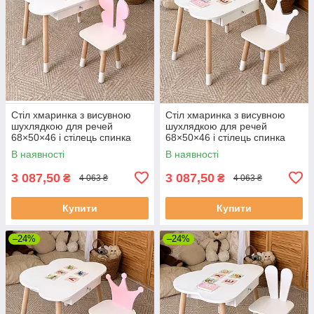
Стіл хмаринка з висувною
Стіл хмаринка з висувною
шухлядкою для речей
шухлядкою для речей
68×50×46 і стілець спинка
68×50×46 і стілець спинка
метелик 26.5х26х25, білий з
корона 26.5х26х25, білий
В наявності
В наявності
рожевим колір
колір
3 087,50
3 087,50
₴
₴
4 063 ₴
4 063 ₴
Купити
Купити
–24%
–24%