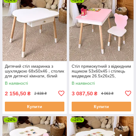
–24%
–24%
Дитячий стіл хмаринка з
Стіл прямокутний з відкидним
шухлядкою 68х50х46 , столик
ящиком 53х60х45 і стілець
для дитячої кімнати, білий
медведик 26.5х26х25,
рожевий
В наявності
В наявності
2 156,50
3 087,50
₴
₴
2 838 ₴
4 063 ₴
Купити
Купити
–24%
–24%