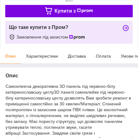
Купити з
Що таке купити з Пром?
Замовлення під захистом
Опис
Характеристики
Доставка
Оплата
Умови п
Опис
Самоклеюча декоративна 3D панель під червоно-білу
катеринославську цеглу3D панелі самоклейки під червоно-
білу катеринославську цеглу дозволять Вам зробити ремонт в
приміщенні самостійно за 30 хвилин!Матеріал: Спінений
поліпропілен із захисним шаром ПВХ плівки. Це екологічний
матеріал, є гіпоалергенним, не виділяє шкідливих речовин,
без запаху. Має пористу структуру, що дозволяє панелям
утримувати тепло, поглинати звуки, гасити
вібрації.Застосування: Завдяки своїм грязе і