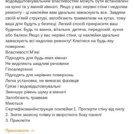
водовідштовхувальним властивостям можуть бути встановлені
на кухні та у ванній кімнаті. Якщо у вас нерівні стіни і недоліки
ремонту - ці наклейки вам ідеально замаскують все. Завдяки
своїй м'якій структурі, запобігають травматизм на кутах, тому
ваші діти будуть у безпеці. Легкий спосіб прикрасити ваш
будинок. Будь то ванна, вітальня, дитяча, передпокій, кухня
або балкон.Якщо у вас нерівні стіни, ці наклейки ідеально
замаскують всі недоліки ремонту! Клеїтися на будь-яку
поверхню.
Властивості:М'які
Підходять для будь-яких кімнат
Не виділяють шкідливі речовини
Гіпоалергенні
Підходять для нерівних поверхонь
Легка установка, не вимагає фахівців
Грязе і водовідштовхувальні
Зменшує рівень шуму в кімнаті
Запобігають травмам
Миються
СертифікованіІнструкція поклейки:1. Протерти стіну від пилу
2. Зняти захисну плівку із зворотного боку панелі
3. Приклеїти
Приховати