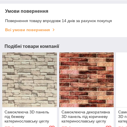
Умови повернення
Повернення товару впродовж 14 днів за рахунок покупця
Всі умови повернення
Подібні товари компанії
Самоклеюча 3D панель
Самоклеюча декоративна
Само
під бежеву
3D панель під коричневу
3D п
катеринославську цеглу
катеринославську цеглу
кате
700x770x3мм
700x770x2мм (179-2)
700x