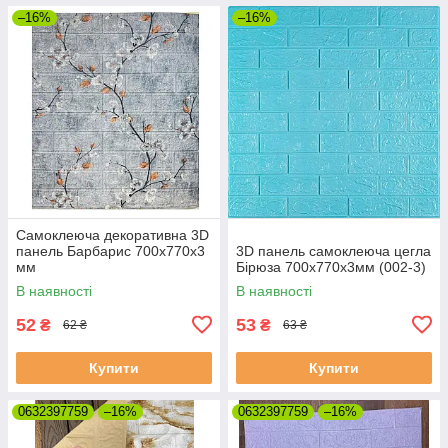
–16%
–16%
Самоклеюча декоративна 3D
панель Барбарис 700x770x3
3D панель самоклеюча цегла
мм
Бірюза 700х770х3мм (002-3)
В наявності
В наявності
52
53
₴
₴
62 ₴
63 ₴
Купити
Купити
0632397759
–16%
0632397759
–16%