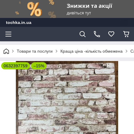
tochka.in.ua
Товари та послуги
Краща ціна -кількість обмежена
С
0632397759
–15%