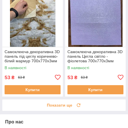
Самоклеюча декоративна 3D
Самоклеюча декоративна 3D
панель під цеглу коричнево-
панель Цегла світло -
білий мармур 700x770x3мм
фіолетова 700х770х3мм
096-3
В наявності
В наявності
53
53
₴
₴
63 ₴
63 ₴
Купити
Купити
Показати ще
Про нас