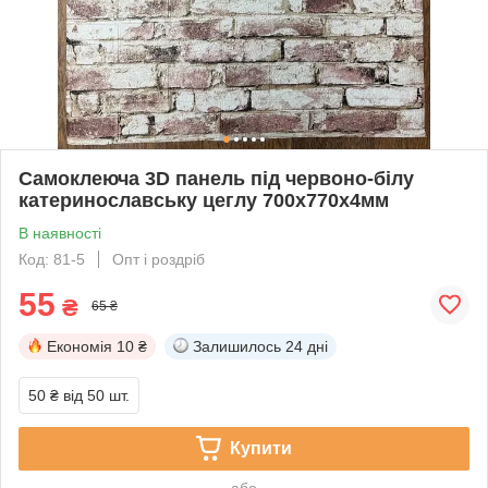
Самоклеюча 3D панель під червоно-білу
катеринославську цеглу 700x770x4мм
В наявності
Код: 81-5
Опт і роздріб
55
₴
65 ₴
Економія
10 ₴
Залишилось
24 дні
50 ₴
від 50 шт.
Купити
або