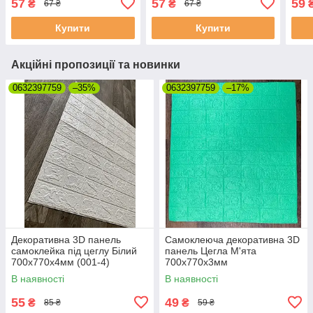
57
57
59
₴
₴
67 ₴
67 ₴
Купити
Купити
Акційні пропозиції та новинки
0632397759
–35%
0632397759
–17%
Декоративна 3D панель
Самоклеюча декоративна 3D
самоклейка під цеглу Білий
панель Цегла М'ята
700х770х4мм (001-4)
700х770х3мм
В наявності
В наявності
55
49
₴
₴
85 ₴
59 ₴