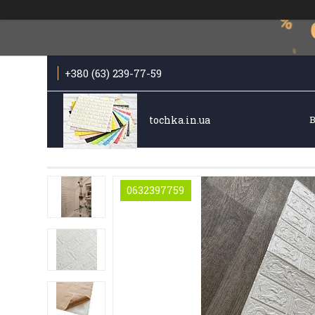
+380 (63) 239-77-59
tochka.in.ua
0632397759