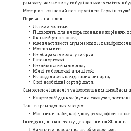
ремонту, немає пилу та будівельного сміття в бу
Матеріал - спінений поліпропілен. Термін служби
Перевага панелей:
Легкий монтаж;
Підходять для використання на нерівних п
Якісний утеплювач;
Має властивості шумоізоляції та вібропогл
Можна мити;
Не вбирають вологу та бруд;
Гіпоалергенні;
Незаймистий матеріал;
М'які та безпечні для дітей;
Не виділяють шкідливих випарів;
Є всі необхідні сертифікати.
Самоклеючі панелі з універсальним дизайном пі
Квартира/будинок (кухня, санвузол, житлові 
Так і в громадських місцях:
Магазини, паби, кафе, шоу руми, офіси, гаражі,
Інструкція з монтажу декоративної 3D панелі 
Виміряти поверхню, що обклеюється;