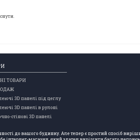
снути.
РИ
НІ ТОВАРИ
РОДАЖ
еючі 3D панелі під цеглу
еючі 3D панелі в рулоні
чно-стінові 3D панелі
учності до вашого будинку. Але тепер є простий спосіб вир
бе інтернет-магазин, який здатен вирішити багато неприєм