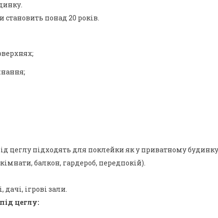
динку.
 становить понад 20 років.
оверхнях;
инання;
д цеглу підходять для поклейки як у приватному будинку
кімнати, балкон, гардероб, передпокій).
 дачі, ігрові зали.
під цеглу: