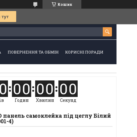
Кошик
А
ПОВЕРНЕННЯ ТА ОБМІН
КОРИСНІ ПОРАДИ
0
0
0
0
0
0
0
ів
Годин
Хвилин
Секунд
 панель самоклейка під цеглу Білий
01-4)