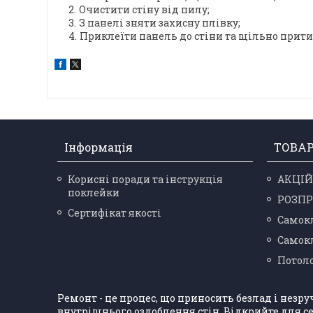
Очистити стіну від пилу;
З панелі зняти захисну плівку;
Приклеїти панель до стіни та щільно прити
Інформація
ТОВА
Корисні поради та інструкція
АКЦІЙ
поклейки
РОЗП
Сертифікат якості
Самокл
Самокл
Потоло
Ремонт - це процес, що приносить безлад і незр
внутрішнього оздоблення стін. Відкрийте для се