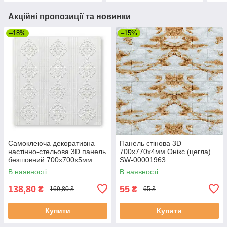
Акційні пропозиції та новинки
–18%
–15%
Самоклеюча декоративна
Панель стінова 3D
настінно-стельова 3D панель
700х770х4мм Онікс (цегла)
безшовний 700х700х5мм
SW-00001963
(111)
В наявності
В наявності
138,80
55
₴
₴
169,80 ₴
65 ₴
Купити
Купити