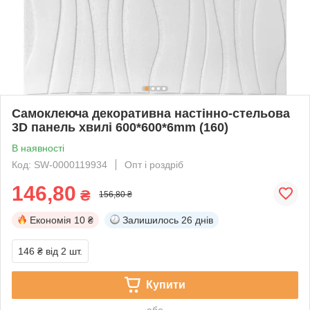
Самоклеюча декоративна настінно-стельова
3D панель хвилі 600*600*6mm (160)
В наявності
Код: SW-0000119934
Опт і роздріб
146,80
₴
156,80 ₴
Економія
10 ₴
Залишилось
26 днів
146 ₴
від 2 шт.
Купити
або