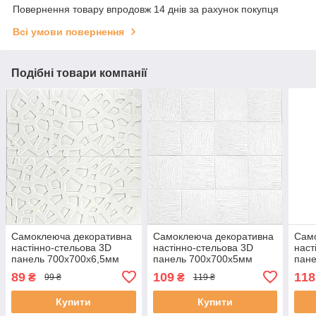
Повернення товару впродовж 14 днів за рахунок покупця
Всі умови повернення
Подібні товари компанії
Самоклеюча декоративна
Самоклеюча декоративна
Сам
настінно-стельова 3D
настінно-стельова 3D
наст
панель 700х700х6,5мм
панель 700х700х5мм
пане
Павутина (115) SW-
(185) SW-00000490
700х
89
109
118
₴
₴
99 ₴
119 ₴
00000007
000
Купити
Купити