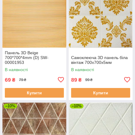
Панель 3D Beige
700*700*4mm (D) SW-
Самоклеюча 3D панель біла
00001953
вінтаж 700x700x5мм
В наявності
В наявності
69
89
₴
₴
79 ₴
99 ₴
Купити
Купити
–10%
–10%