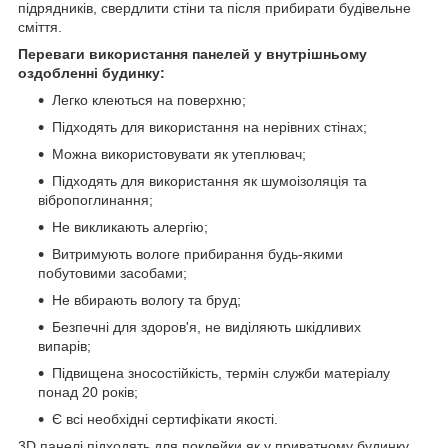
підрядників, свердлити стіни та після прибирати будівельне
сміття.
Переваги використання панелей у внутрішньому
оздобленні будинку:
Легко клеються на поверхню;
Підходять для використання на нерівних стінах;
Можна використовувати як утеплювач;
Підходять для використання як шумоізоляція та
вібропоглинання;
Не викликають алергію;
Витримують вологе прибирання будь-якими
побутовими засобами;
Не вбирають вологу та бруд;
Безпечні для здоров'я, не виділяють шкідливих
випарів;
Підвищена зносостійкість, термін служби матеріалу
понад 20 років;
Є всі необхідні сертифікати якості.
3D панелі підходять для поклейки як у приватному будинку,