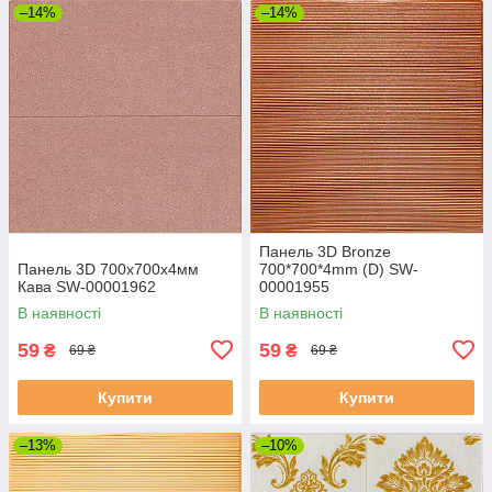
–14%
–14%
Панель 3D Bronze
Панель 3D 700х700х4мм
700*700*4mm (D) SW-
Кава SW-00001962
00001955
В наявності
В наявності
59
59
₴
₴
69 ₴
69 ₴
Купити
Купити
–13%
–10%