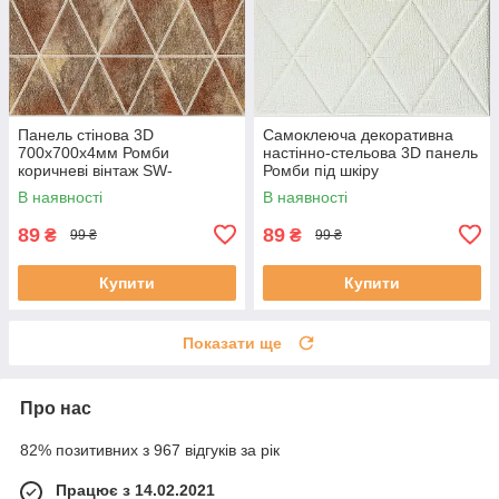
Панель стінова 3D
Самоклеюча декоративна
700х700х4мм Ромби
настінно-стельова 3D панель
коричневі вінтаж SW-
Ромби під шкіру
00002007
700х700х6мм (161) SW-
В наявності
В наявності
00000221
89
89
₴
₴
99 ₴
99 ₴
Купити
Купити
Показати ще
Про нас
82% позитивних з 967 відгуків за рік
Працює з 14.02.2021